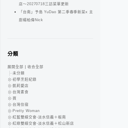
店～20270718三訪菜單更新
「台南」予島 YuDao 第二季春季新菜x 主
廚楊柏偉Nick
分類
展開全部
|
收合全部
未分類
初學烹飪紀錄
凱莉愛店
台灣素食
買
台灣住宿
Pretty Woman
紅藍雙線交會-淡水信義＋板南
紅綠雙線交會-淡水信義＋松山新店