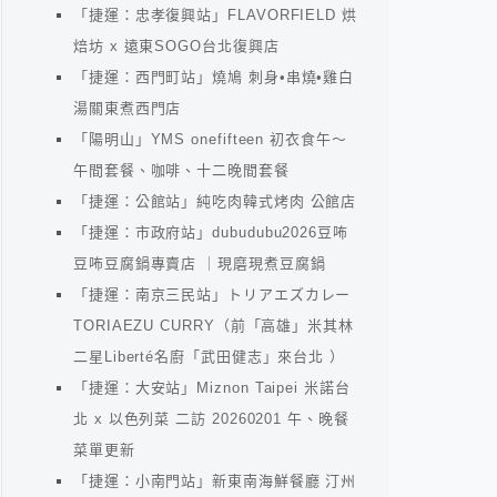
「捷運：忠孝復興站」FLAVORFIELD 烘
焙坊 x 遠東SOGO台北復興店
「捷運：西門町站」燒鳩 刺身•串燒•雞白
湯關東煮西門店
「陽明山」YMS onefifteen 初衣食午～
午間套餐、咖啡、十二晚間套餐
「捷運：公館站」純吃肉韓式烤肉 公館店
「捷運：市政府站」dubudubu2026豆咘
豆咘豆腐鍋專賣店 ｜現磨現煮豆腐鍋
「捷運：南京三民站」トリアエズカレー
TORIAEZU CURRY（前「高雄」米其林
二星Liberté名廚「武田健志」來台北 ）
「捷運：大安站」Miznon Taipei 米諾台
北 x 以色列菜 二訪 20260201 午、晚餐
菜單更新
「捷運：小南門站」新東南海鮮餐廳 汀州