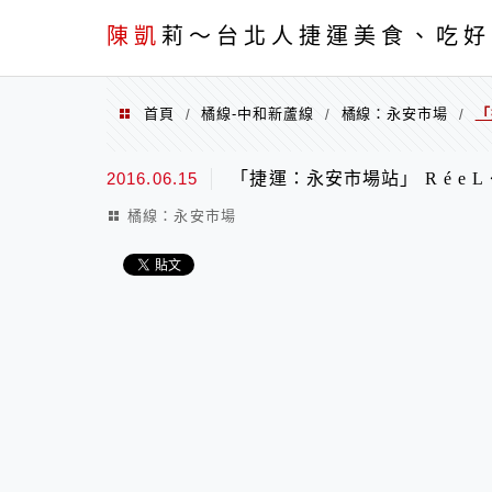
menu
陳凱
莉～台北人捷運美食、吃好
首頁
橘線-中和新蘆線
橘線：永安市場
「
/
/
/
2016.06.15
「捷運：永安市場站」 R é e
橘線：永安市場