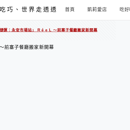
吃巧、世界走透透
首頁
凱莉愛店
吃好
捷運：永安市場站」 R é e L ～前塞子餐廳搬家新開幕
 L ～前塞子餐廳搬家新開幕