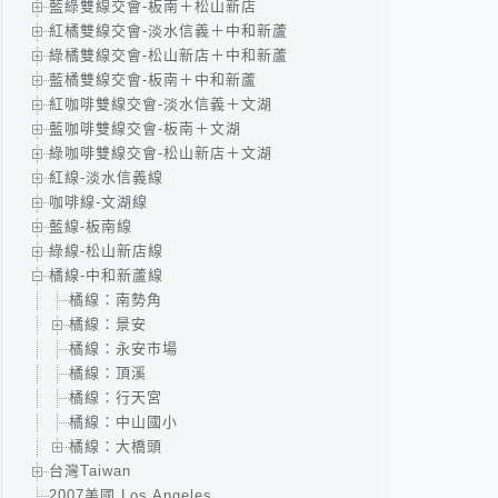
藍綠雙線交會-板南＋松山新店
紅橘雙線交會-淡水信義＋中和新蘆
綠橘雙線交會-松山新店＋中和新蘆
藍橘雙線交會-板南＋中和新蘆
紅咖啡雙線交會-淡水信義＋文湖
藍咖啡雙線交會-板南＋文湖
綠咖啡雙線交會-松山新店＋文湖
紅線-淡水信義線
咖啡線-文湖線
藍線-板南線
綠線-松山新店線
橘線-中和新蘆線
橘線：南勢角
橘線：景安
橘線：永安市場
橘線：頂溪
橘線：行天宮
橘線：中山國小
橘線：大橋頭
台灣Taiwan
2007美國 Los Angeles