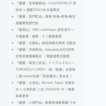
「捷運：忠孝復興站」FLAVORFIELD 烘
焙坊 x 遠東SOGO台北復興店
「捷運：西門町站」燒鳩 刺身•串燒•雞白
湯關東煮西門店
「陽明山」YMS onefifteen 初衣食午～
午間套餐、咖啡、十二晚間套餐
「捷運：公館站」純吃肉韓式烤肉 公館店
「捷運：市政府站」dubudubu2026豆咘
豆咘豆腐鍋專賣店 ｜現磨現煮豆腐鍋
「捷運：南京三民站」トリアエズカレー
TORIAEZU CURRY（前「高雄」米其林
二星Liberté名廚「武田健志」來台北 ）
「捷運：大安站」Miznon Taipei 米諾台
北 x 以色列菜 二訪 20260201 午、晚餐
菜單更新
「捷運：小南門站」新東南海鮮餐廳 汀州