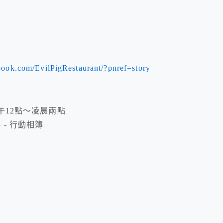
book.com/EvilPigRestaurant/?pnref=story
午12點～凌晨兩點