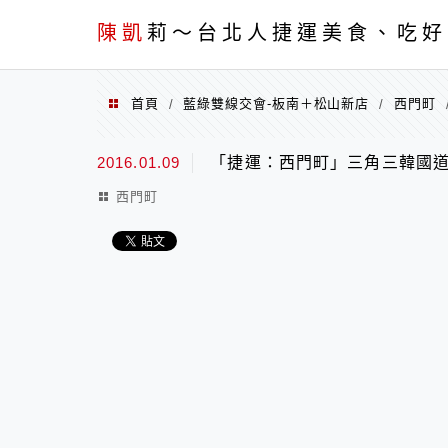
menu
陳凱
莉～台北人捷運美食、吃好
首頁
藍綠雙線交會-板南＋松山新店
西門町
/
/
2016.01.09
「捷運：西門町」三角三韓國道
西門町