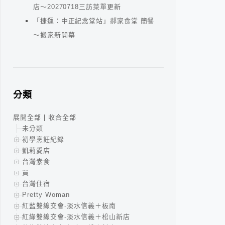
店～20270718三訪菜單更新
「捷運：中正紀念堂站」郝家食堂 簡餐
～搬家新開幕
分類
展開全部
|
收合全部
未分類
初學烹飪紀錄
凱莉愛店
台灣素食
買
台灣住宿
Pretty Woman
紅藍雙線交會-淡水信義＋板南
紅綠雙線交會-淡水信義＋松山新店