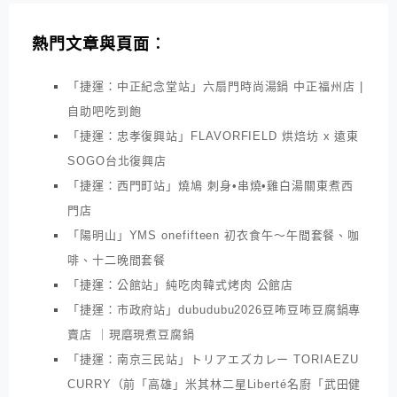
熱門文章與頁面︰
「捷運：中正紀念堂站」六扇門時尚湯鍋 中正福州店 |
自助吧吃到飽
「捷運：忠孝復興站」FLAVORFIELD 烘焙坊 x 遠東
SOGO台北復興店
「捷運：西門町站」燒鳩 刺身•串燒•雞白湯關東煮西
門店
「陽明山」YMS onefifteen 初衣食午～午間套餐、咖
啡、十二晚間套餐
「捷運：公館站」純吃肉韓式烤肉 公館店
「捷運：市政府站」dubudubu2026豆咘豆咘豆腐鍋專
賣店 ｜現磨現煮豆腐鍋
「捷運：南京三民站」トリアエズカレー TORIAEZU
CURRY（前「高雄」米其林二星Liberté名廚「武田健