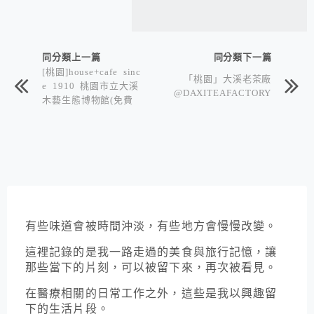
同分類上一篇
同分類下一篇
[桃園]house+cafe sinc
「桃園」大溪老茶廠
e 1910 桃園市立大溪
@DAXITEAFACTORY
木藝生態博物館(免費
參觀) 大溪富田花園農
場 基國派老教堂
有些味道會被時間沖淡，有些地方會慢慢改變。
這裡記錄的是我一路走過的美食與旅行記憶，讓
那些當下的片刻，可以被留下來，再次被看見。
在醫療相關的日常工作之外，這些是我以興趣留
下的生活片段。