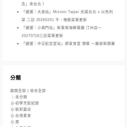
志」來台北 ）
「捷運：大安站」Miznon Taipei 米諾台北 x 以色列
菜 二訪 20260201 午、晚餐菜單更新
「捷運：小南門站」新東南海鮮餐廳 汀州店～
20270718三訪菜單更新
「捷運：中正紀念堂站」郝家食堂 簡餐 ～搬家新開幕
分類
展開全部
|
收合全部
未分類
初學烹飪紀錄
凱莉愛店
台灣素食
買