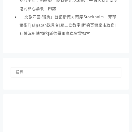
點心主廚：柏欽競｜晚餐也能吃港點！一個人就能享受
港式點心套餐｜四訪
「北歐四國-瑞典」首都斯德哥爾摩Stockholm｜菲耶
爾街Fjällgatan觀景台|騎士島教堂|斯德哥爾摩市政廳|
瓦薩沉船博物館|斯德哥爾摩卓寧霍姆宮