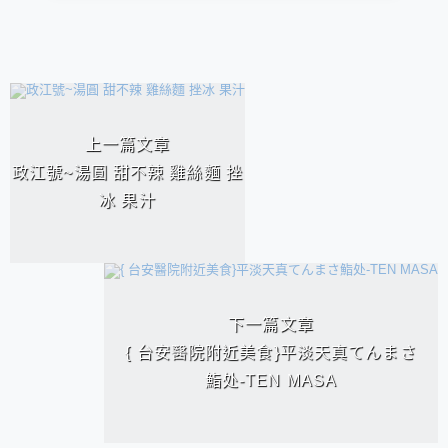
相連文章
上一篇文章
政江號~湯圓 甜不辣 雞絲麵 挫
冰 果汁
下一篇文章
{ 台安醫院附近美食}平淡天真てんまさ
鮨处-TEN MASA