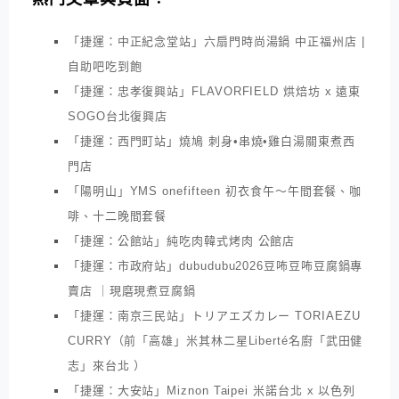
「捷運：中正紀念堂站」六扇門時尚湯鍋 中正福州店 |
自助吧吃到飽
「捷運：忠孝復興站」FLAVORFIELD 烘焙坊 x 遠東
SOGO台北復興店
「捷運：西門町站」燒鳩 刺身•串燒•雞白湯關東煮西
門店
「陽明山」YMS onefifteen 初衣食午～午間套餐、咖
啡、十二晚間套餐
「捷運：公館站」純吃肉韓式烤肉 公館店
「捷運：市政府站」dubudubu2026豆咘豆咘豆腐鍋專
賣店 ｜現磨現煮豆腐鍋
「捷運：南京三民站」トリアエズカレー TORIAEZU
CURRY（前「高雄」米其林二星Liberté名廚「武田健
志」來台北 ）
「捷運：大安站」Miznon Taipei 米諾台北 x 以色列