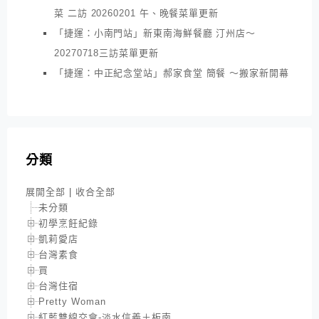
菜 二訪 20260201 午、晚餐菜單更新
「捷運：小南門站」新東南海鮮餐廳 汀州店～
20270718三訪菜單更新
「捷運：中正紀念堂站」郝家食堂 簡餐 ～搬家新開幕
分類
展開全部
|
收合全部
未分類
初學烹飪紀錄
凱莉愛店
台灣素食
買
台灣住宿
Pretty Woman
紅藍雙線交會-淡水信義＋板南