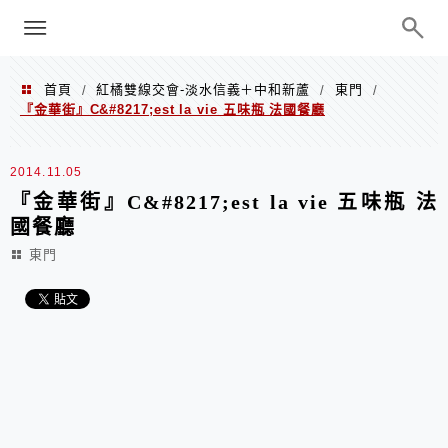
menu
陳凱莉～台北人捷運美食、吃好吃
巧、世界走透透
首頁
紅橘雙線交會-淡水信義＋中和新蘆
東門
/
/
/
『金華街』C&#8217;est la vie 五味瓶 法國餐廳
2014.11.05
『金華街』C&#8217;est la vie 五味瓶 法
國餐廳
東門