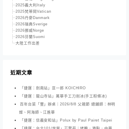
2025義大利Italy
2025梵蒂岡Vatican
2026丹麥Danmark
2026瑞典Sverige
2026挪威Norge
2026芬蘭Suomi
大陸工作出差
近期文章
「捷運：劍南站」亘一郎 KOICHIRO
「捷運：龍山寺站」萬華手工刀削冰(手工粉條冰)
百年台菜「豐」辦桌｜2026/8/8 父親節 總舖師：林明
燦、阿海師、江進華
「捷運：信義安和站」Polux by Paul Pairet Taipei
「捷運：台北101/世貿」芯聚苑｜烤鴨．港點．中華