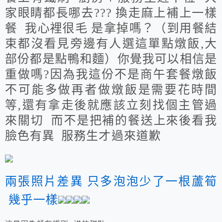
家眼睛都長哪去??? 換走麻上補上一樣
餐 我心裡很毛 是拿掉嗎？（到用餐結
束都沒看見旁邊有人選這單點燉飯,大
部份都是點鴨和麵）你覺我可以相信是
重做嗎?因為我這份不是商午套餐燉飯
不可能多做再者做燉飯是需要花時間
等,還有拿走後就應該立刻找個主管過
來關切 而不是把補的餐送上來後看我
臉色有異 服務生才過來道歉
兩張照片差異 只多泡泡少了一根蘆筍
幾乎一樣