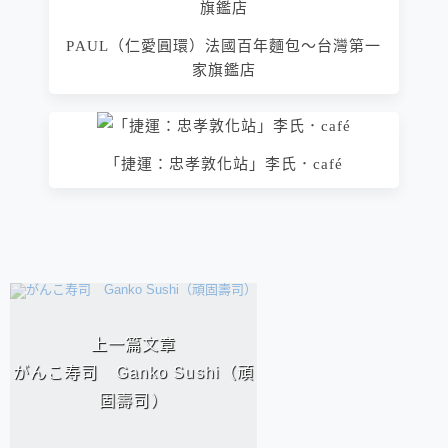
PAUL（仁愛圓環）法國百年麵包～台灣第一
家旗鑑店
「捷運：忠孝敦化站」李氏．café
相連文章
上一篇文章
がんこ寿司 Ganko Sushi（頑
固壽司）