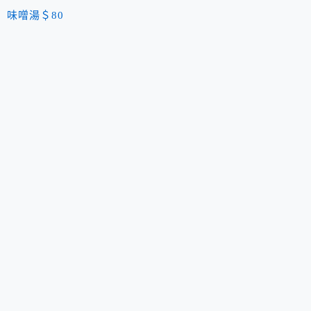
味噌湯＄80