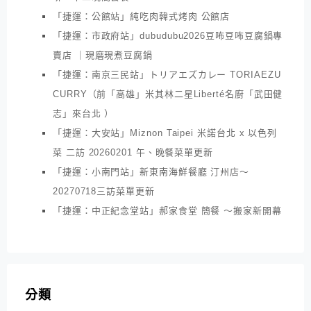
「捷運：公館站」純吃肉韓式烤肉 公館店
「捷運：市政府站」dubudubu2026豆咘豆咘豆腐鍋專
賣店 ｜現磨現煮豆腐鍋
「捷運：南京三民站」トリアエズカレー TORIAEZU
CURRY（前「高雄」米其林二星Liberté名廚「武田健
志」來台北 ）
「捷運：大安站」Miznon Taipei 米諾台北 x 以色列
菜 二訪 20260201 午、晚餐菜單更新
「捷運：小南門站」新東南海鮮餐廳 汀州店～
20270718三訪菜單更新
「捷運：中正紀念堂站」郝家食堂 簡餐 ～搬家新開幕
分類