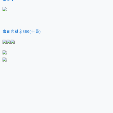
壽司套餐＄880(十貫)