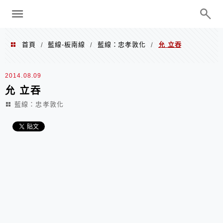
menu
陳凱莉～台北人捷運美食、吃好吃
巧、世界走透透
首頁
藍線-板南線
藍線：忠孝敦化
允 立吞
/
/
/
2014.08.09
允 立吞
藍線：忠孝敦化