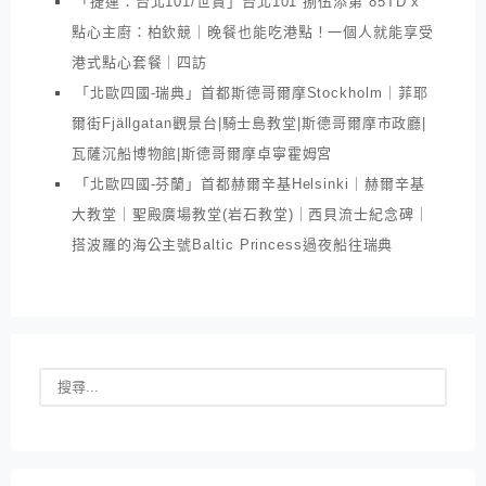
「捷運：台北101/世貿」台北101 捌伍添第 85TD x
點心主廚：柏欽競｜晚餐也能吃港點！一個人就能享受
港式點心套餐｜四訪
「北歐四國-瑞典」首都斯德哥爾摩Stockholm｜菲耶
爾街Fjällgatan觀景台|騎士島教堂|斯德哥爾摩市政廳|
瓦薩沉船博物館|斯德哥爾摩卓寧霍姆宮
「北歐四國-芬蘭」首都赫爾辛基Helsinki｜赫爾辛基
大教堂｜聖殿廣場教堂(岩石教堂)｜西貝流士紀念碑｜
搭波羅的海公主號Baltic Princess過夜船往瑞典