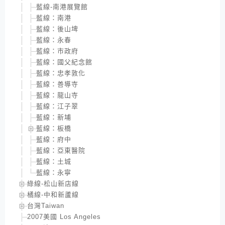
藍線-南港展覽館
藍線：南港
藍線：後山埤
藍線：永春
藍線：市政府
藍線：國父紀念館
藍線：忠孝敦化
藍線：善導寺
藍線：龍山寺
藍線：江子翠
藍線：新埔
藍線：板橋
藍線：府中
藍線：亞東醫院
藍線：土城
藍線：永寧
綠線-松山新店線
橘線-中和新蘆線
台灣Taiwan
2007美國 Los Angeles