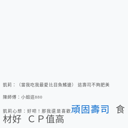
凱莉：（當我吃我最愛比目魚鰭邊） 這壽司不夠肥美
陳師傅：小姐這880
頑固壽司
食
凱莉心想：好吧！那我還是喜歡
材好 ＣＰ值高