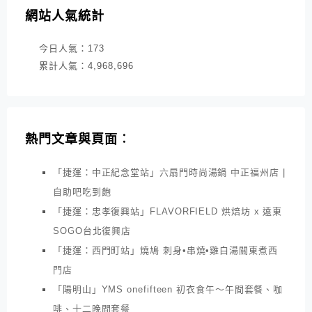
網站人氣統計
今日人氣：
173
累計人氣：
4,968,696
熱門文章與頁面︰
「捷運：中正紀念堂站」六扇門時尚湯鍋 中正福州店 |
自助吧吃到飽
「捷運：忠孝復興站」FLAVORFIELD 烘焙坊 x 遠東
SOGO台北復興店
「捷運：西門町站」燒鳩 刺身•串燒•雞白湯關東煮西
門店
「陽明山」YMS onefifteen 初衣食午～午間套餐、咖
啡、十二晚間套餐