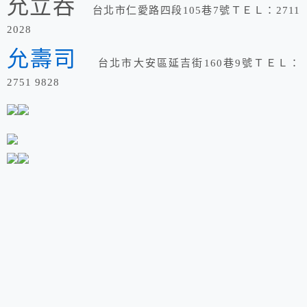
允立吞
台北市仁愛路四段105巷7號ＴＥＬ：2711
2028
允壽司
台北市大安區延吉街160巷9號ＴＥＬ：
2751 9828