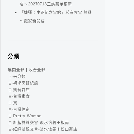
店～20270718三訪菜單更新
「捷運：中正紀念堂站」郝家食堂 簡餐
～搬家新開幕
分類
展開全部
|
收合全部
未分類
初學烹飪紀錄
凱莉愛店
台灣素食
買
台灣住宿
Pretty Woman
紅藍雙線交會-淡水信義＋板南
紅綠雙線交會-淡水信義＋松山新店