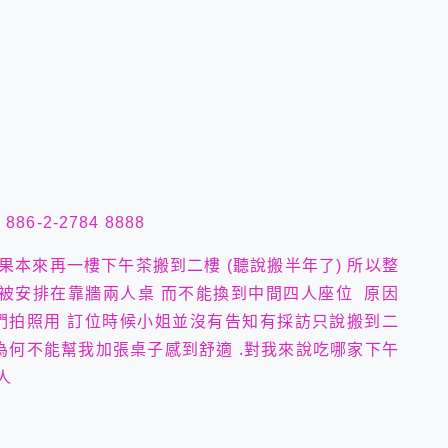
6-2-2784 8888
果本來再一樓下午茶搬到二樓 (聽說搬半年了) 所以整
 被安排在靠牆兩人桌 而不能換到中間四人座位 原因
們拍照用 訂位時候小姐並沒有告知有採訪只說搬到二
為何不能幫我加張桌子感到舒適 .對我來說吃哪家下午
客人