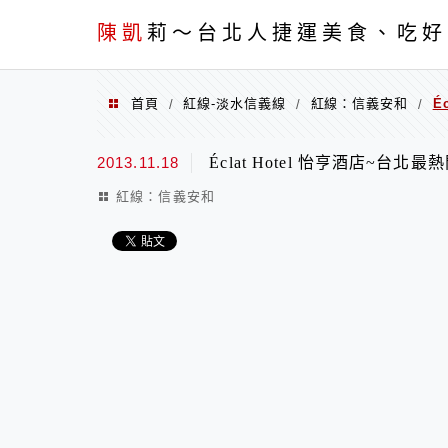
menu
陳凱
莉～台北人捷運美食、吃好
首頁
紅線-淡水信義線
紅線：信義安和
É
/
/
/
2013.11.18
Éclat Hotel 怡亨酒店~台
紅線：信義安和