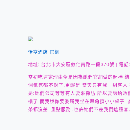
怡亨酒店 官網
地址: 台北市大安區敦化南路一段370號 | 電話: 88
當初吃這家理由全是因為她們官網做的超棒 結
個氣氛都不對了,更蝦是 當天只有我ㄧ組客人
是:她們公司等等有人要來採訪 所以要讓給她
樓了 而我說你要委屈我坐在邊角擠小小桌子 
茶都沒差 重點服務 .也許她們不差我們這種