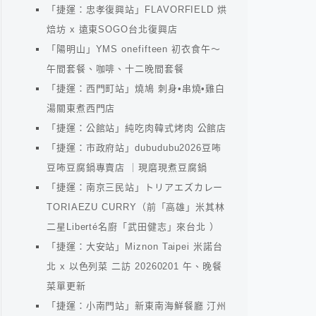
「捷運：忠孝復興站」FLAVORFIELD 烘
焙坊 x 遠東SOGO台北復興店
「陽明山」YMS onefifteen 初衣食午～
午間套餐、咖啡、十二晚間套餐
「捷運：西門町站」燒鳩 刺身•串燒•雞白
湯關東煮西門店
「捷運：公館站」純吃肉韓式烤肉 公館店
「捷運：市政府站」dubudubu2026豆咘
豆咘豆腐鍋專賣店 ｜現磨現煮豆腐鍋
「捷運：南京三民站」トリアエズカレー
TORIAEZU CURRY（前「高雄」米其林
二星Liberté名廚「武田健志」來台北 ）
「捷運：大安站」Miznon Taipei 米諾台
北 x 以色列菜 二訪 20260201 午、晚餐
菜單更新
「捷運：小南門站」新東南海鮮餐廳 汀州