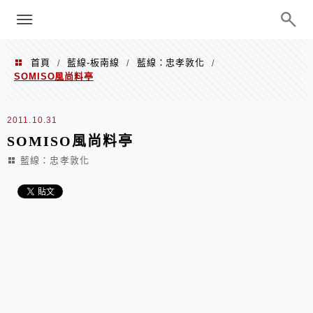
menu
陳凱莉～台北人捷運美食、吃好吃
巧、世界走透透
首頁
藍線-板南線
藍線：忠孝敦化
/
/
/
SOMISO風尚料亭
2011.10.31
SOMISO風尚料亭
藍線：忠孝敦化