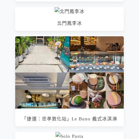
北門鳳李冰
「捷運：忠孝敦化站」Le Buno 義式冰淇淋