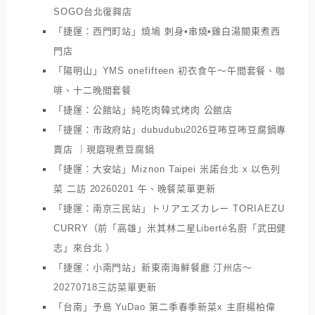
SOGO台北復興店
「捷運：西門町站」燒鳩 刺身•串燒•雞白湯關東煮西
門店
「陽明山」YMS onefifteen 初衣食午～午間套餐、咖
啡、十二晚間套餐
「捷運：公館站」純吃肉韓式烤肉 公館店
「捷運：市政府站」dubudubu2026豆咘豆咘豆腐鍋專
賣店 ｜現磨現煮豆腐鍋
「捷運：大安站」Miznon Taipei 米諾台北 x 以色列
菜 二訪 20260201 午、晚餐菜單更新
「捷運：南京三民站」トリアエズカレー TORIAEZU
CURRY（前「高雄」米其林二星Liberté名廚「武田健
志」來台北 ）
「捷運：小南門站」新東南海鮮餐廳 汀州店～
20270718三訪菜單更新
「台南」予島 YuDao 第二季春季新菜x 主廚楊柏偉