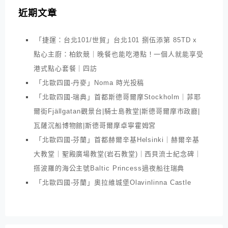
近期文章
「捷運：台北101/世貿」台北101 捌伍添第 85TD x
點心主廚：柏欽競｜晚餐也能吃港點！一個人就能享受
港式點心套餐｜四訪
「北歐四國-丹麥」Noma 時光投稿
「北歐四國-瑞典」首都斯德哥爾摩Stockholm｜菲耶
爾街Fjällgatan觀景台|騎士島教堂|斯德哥爾摩市政廳|
瓦薩沉船博物館|斯德哥爾摩卓寧霍姆宮
「北歐四國-芬蘭」首都赫爾辛基Helsinki｜赫爾辛基
大教堂｜聖殿廣場教堂(岩石教堂)｜西貝流士紀念碑｜
搭波羅的海公主號Baltic Princess過夜船往瑞典
「北歐四國-芬蘭」奧拉維城堡Olavinlinna Castle