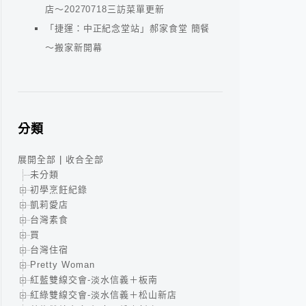
店～20270718三訪菜單更新
「捷運：中正紀念堂站」郝家食堂 簡餐
～搬家新開幕
分類
展開全部
|
收合全部
未分類
初學烹飪紀錄
凱莉愛店
台灣素食
買
台灣住宿
Pretty Woman
紅藍雙線交會-淡水信義＋板南
紅綠雙線交會-淡水信義＋松山新店