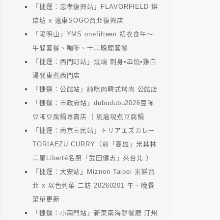
「捷運：忠孝復興站」FLAVORFIELD 烘
焙坊 x 遠東SOGO台北復興店
「陽明山」YMS onefifteen 初衣食午～
午間套餐、咖啡、十二晚間套餐
「捷運：西門町站」燒鳩 刺身•串燒•雞白
湯關東煮西門店
「捷運：公館站」純吃肉韓式烤肉 公館店
「捷運：市政府站」dubudubu2026豆咘
豆咘豆腐鍋專賣店 ｜現磨現煮豆腐鍋
「捷運：南京三民站」トリアエズカレー
TORIAEZU CURRY（前「高雄」米其林
二星Liberté名廚「武田健志」來台北 ）
「捷運：大安站」Miznon Taipei 米諾台
北 x 以色列菜 二訪 20260201 午、晚餐
菜單更新
「捷運：小南門站」新東南海鮮餐廳 汀州