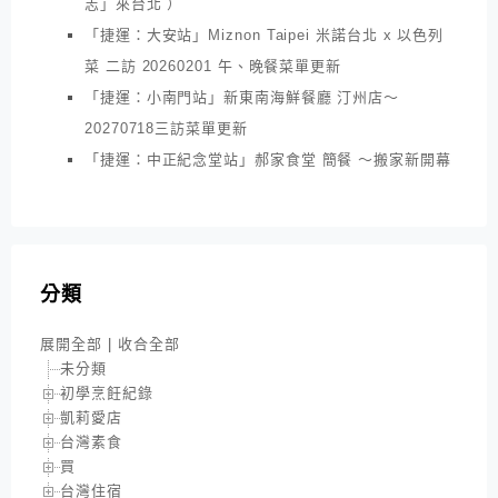
志」來台北 ）
「捷運：大安站」Miznon Taipei 米諾台北 x 以色列
菜 二訪 20260201 午、晚餐菜單更新
「捷運：小南門站」新東南海鮮餐廳 汀州店～
20270718三訪菜單更新
「捷運：中正紀念堂站」郝家食堂 簡餐 ～搬家新開幕
分類
展開全部
|
收合全部
未分類
初學烹飪紀錄
凱莉愛店
台灣素食
買
台灣住宿