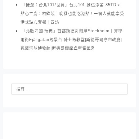
「捷運：台北101/世貿」台北101 捌伍添第 85TD x
點心主廚：柏欽競｜晚餐也能吃港點！一個人就能享受
港式點心套餐｜四訪
「北歐四國-瑞典」首都斯德哥爾摩Stockholm｜菲耶
爾街Fjällgatan觀景台|騎士島教堂|斯德哥爾摩市政廳|
瓦薩沉船博物館|斯德哥爾摩卓寧霍姆宮