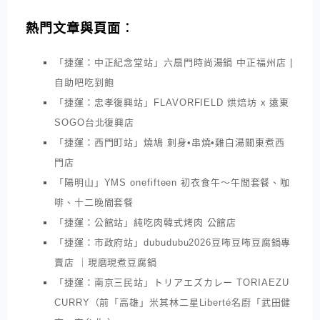
熱門文章與頁面︰
「捷運：中正紀念堂站」六扇門時尚湯鍋 中正福州店 |
自助吧吃到飽
「捷運：忠孝復興站」FLAVORFIELD 烘焙坊 x 遠東
SOGO台北復興店
「捷運：西門町站」燒鳩 刺身•串燒•雞白湯關東煮西
門店
「陽明山」YMS onefifteen 初衣食午～午間套餐、咖
啡、十二晚間套餐
「捷運：公館站」純吃肉韓式烤肉 公館店
「捷運：市政府站」dubudubu2026豆咘豆咘豆腐鍋專
賣店 ｜現磨現煮豆腐鍋
「捷運：南京三民站」トリアエズカレー TORIAEZU
CURRY（前「高雄」米其林二星Liberté名廚「武田健