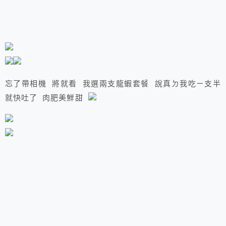
忘了帶相機 將就看 我選兩支龍蝦套餐 說真ㄉ我吃ㄧ支半
就快吐了 肉肥美鮮甜