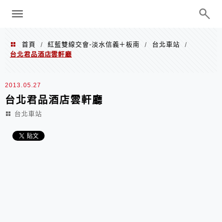
menu
陳凱莉～台北人捷運美食、吃好吃
巧、世界走透透
首頁
紅藍雙線交會-淡水信義＋板南
台北車站
/
/
/
台北君品酒店雲軒廳
2013.05.27
台北君品酒店雲軒廳
台北車站