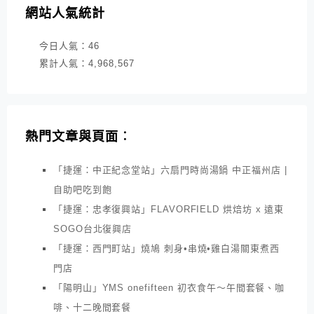
網站人氣統計
今日人氣：
46
累計人氣：
4,968,567
熱門文章與頁面︰
「捷運：中正紀念堂站」六扇門時尚湯鍋 中正福州店 |
自助吧吃到飽
「捷運：忠孝復興站」FLAVORFIELD 烘焙坊 x 遠東
SOGO台北復興店
「捷運：西門町站」燒鳩 刺身•串燒•雞白湯關東煮西
門店
「陽明山」YMS onefifteen 初衣食午～午間套餐、咖
啡、十二晚間套餐