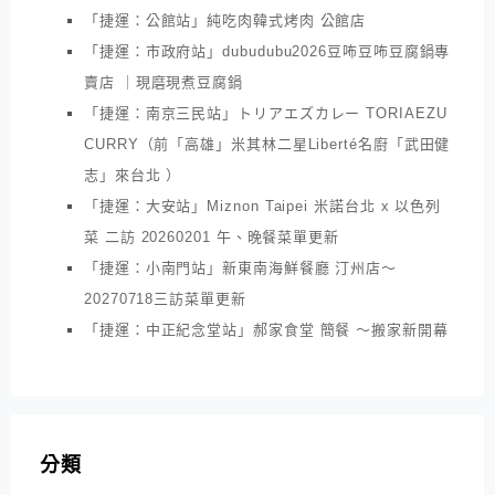
「捷運：公館站」純吃肉韓式烤肉 公館店
「捷運：市政府站」dubudubu2026豆咘豆咘豆腐鍋專
賣店 ｜現磨現煮豆腐鍋
「捷運：南京三民站」トリアエズカレー TORIAEZU
CURRY（前「高雄」米其林二星Liberté名廚「武田健
志」來台北 ）
「捷運：大安站」Miznon Taipei 米諾台北 x 以色列
菜 二訪 20260201 午、晚餐菜單更新
「捷運：小南門站」新東南海鮮餐廳 汀州店～
20270718三訪菜單更新
「捷運：中正紀念堂站」郝家食堂 簡餐 ～搬家新開幕
分類