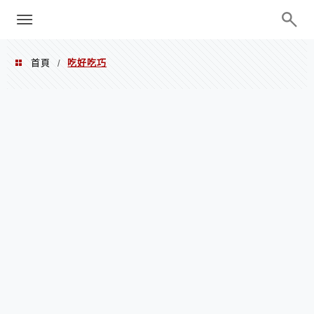
menu
陳凱莉～台北人捷運美食、吃好吃
巧、世界走透透
首頁
吃好吃巧
/
吃好吃巧