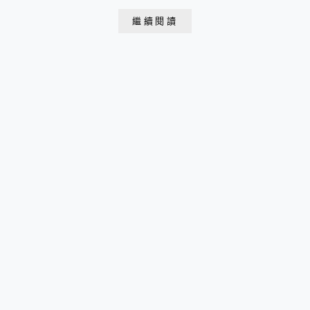
11:30-20:00・最後入座時間18:30・最後點餐時間19:00
繼續閱讀
公休時間：每週一與週二 電話：02-2717-0198 每人基本
消費：午餐$3...