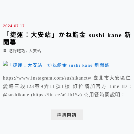
2024.07.17
「捷運：大安站」かね鮨金 sushi kane 新
開幕
,
吃好吃巧
大安站
https://www.instagram.com/sushikanetw 臺北市大安區仁
愛路三段123巷9弄11號1樓 訂位請加官方 Line ID :
@sushikane (https://lin.ee/aGlb15z) ☆用餐時間說明：午
餐 12:00 ~14:00pm晚餐 18:30 ~21:30pm ☆無菜單價格說
明：午餐價格 2024/6月試營運 $5,500+10% 服務費晚餐
繼續閱讀
價格...