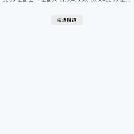
日 、星期一 休息 星期二 、星期三 18:00–22:30 電話：
02 2700 1958 初訪食記：https://kyliechen.tw/xuite-5...
繼續閱讀