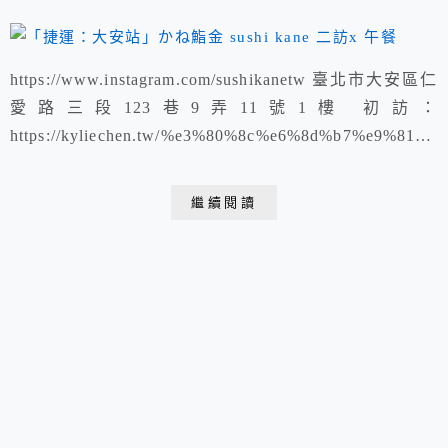
https://www.instagram.com/sushikanetw 臺北市大安區仁
愛路三段123巷9弄11號1樓 初訪：
https://kyliechen.tw/%e3%80%8c%e6%8d%b7%e9%81%
8b%ef%bc%9a%e5%a4%a7%e5%ae%89%e7%ab%99%e3
%80%8d%e3%81%8b%e3%81%ad%e9%ae%a8sushi-
繼續閱讀
kane-%e6%9...