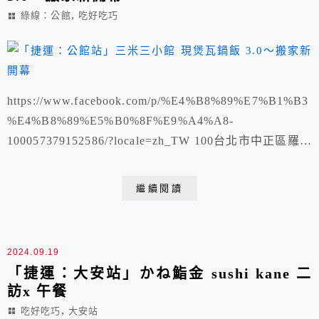
,
綠線：公館
吃好吃巧
https://www.facebook.com/p/%E4%B8%89%E7%B1%B3
%E4%B8%89%E5%B0%8F%E9%A4%A8-
100057379152586/?locale=zh_TW 100台北市中正區羅斯
福路四段78巷1弄13號1樓 營業時間：週一～週日 11:30–
14:30, 17:00–21:00 電話號碼： 02 2367 6367 2.0舊址食
繼續閱讀
記：https://...
2024.09.19
「捷運：大安站」かね鮨金 sushi kane 二
訪x 午餐
,
吃好吃巧
大安站