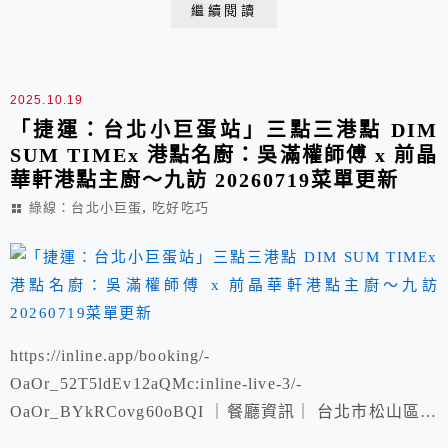
繼續閱讀
10% 服務費 (包含餐酒搭配或無酒精...
2025.10.19
「捷運：台北小巨蛋站」三點三港點 DIM
SUM TIMEx 港點名廚：吳滿權師傅 x 前晶
華軒港點主廚～九訪 20260719菜單更新
,
綠線：台北小巨蛋
吃好吃巧
https://inline.app/booking/-
OaOr_52T5ldEv12aQMc:inline-live-3/-
OaOr_BYkRCovg60oBQI ｜餐廳資訊｜ 台北市松山區敦
化北路165巷3號 營業時間：115年六月份起・營業時間