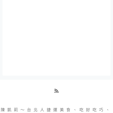
RSS
陳凱莉～台北人捷運美食、吃好吃巧、