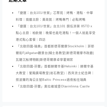
近期文章
「捷運：台北101/世貿」芯聚苑｜烤鴨．港點．中華
料理｜燒臘主廚：黃政凱｜烤鴨專門｜必點烤鴨
「捷運：台北101/世貿」台北101 捌伍添第 85TD x
點心主廚：柏欽競｜晚餐也能吃港點！一個人就能享受
港式點心套餐｜四訪
「北歐四國-瑞典」首都斯德哥爾摩Stockholm｜菲耶
爾街Fjällgatan觀景台|騎士島教堂|斯德哥爾摩市政廳|
瓦薩沉船博物館|斯德哥爾摩卓寧霍姆宮
「北歐四國-芬蘭」首都赫爾辛基Helsinki｜赫爾辛基
大教堂｜聖殿廣場教堂(岩石教堂)｜西貝流士紀念碑｜
搭波羅的海公主號Baltic Princess過夜船往瑞典
「北歐四國-芬蘭」奧拉維城堡Olavinlinna Castle