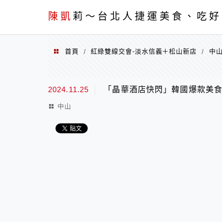
menu
陳凱
莉～台北人捷運美食、吃好
首頁
紅綠雙線交會-淡水信義＋松山新店
中
/
/
2024.11.25
「晶華酒店快閃」韓國爆款美食來台創
中山