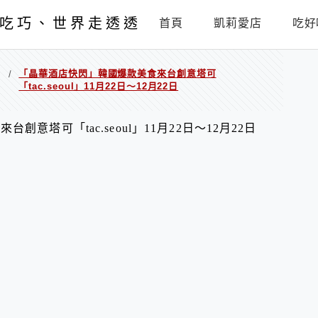
吃巧、世界走透透
首頁
凱莉愛店
吃好
山
「晶華酒店快閃」韓國爆款美食來台創意塔可
/
「tac.seoul」11月22日～12月22日
意塔可「tac.seoul」11月22日～12月22日