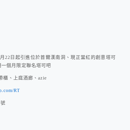
11月22日起引進位於首爾漢南洞、現正當紅的創意塔可
造為期一個月限定聯名塔可吧
hop外帶櫃、上庭酒廊、azie
oup.com/RT
3號