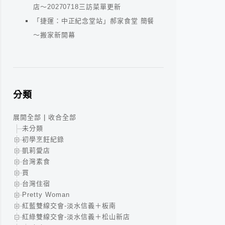
店～20270718三訪菜單更新
「捷運：中正紀念堂站」郝家食堂 簡餐
～搬家新開幕
分類
展開全部
|
收合全部
未分類
初學烹飪紀錄
凱莉愛店
台灣素食
買
台灣住宿
Pretty Woman
紅藍雙線交會-淡水信義＋板南
紅綠雙線交會-淡水信義＋松山新店