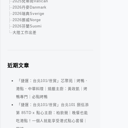
2025梵蒂岡Vatican
2026丹麥Danmark
2026瑞典Sverige
2026挪威Norge
2026芬蘭Suomi
大陸工作出差
近期文章
「捷運：台北101/世貿」芯聚苑｜烤鴨．
港點．中華料理｜燒臘主廚：黃政凱｜烤
鴨專門｜必點烤鴨
「捷運：台北101/世貿」台北101 捌伍添
第 85TD x 點心主廚：柏欽競｜晚餐也能
吃港點！一個人就能享受港式點心套餐｜