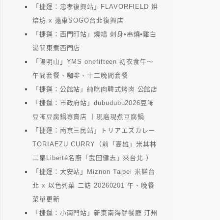
「捷運：忠孝復興站」FLAVORFIELD 烘
焙坊 x 遠東SOGO台北復興店
「捷運：西門町站」燒鳩 刺身•串燒•雞白
湯關東煮西門店
「陽明山」YMS onefifteen 初衣食午～
午間套餐、咖啡、十二晚間套餐
「捷運：公館站」純吃肉韓式烤肉 公館店
「捷運：市政府站」dubudubu2026豆咘
豆咘豆腐鍋專賣店 ｜現磨現煮豆腐鍋
「捷運：南京三民站」トリアエズカレー
TORIAEZU CURRY（前「高雄」米其林
二星Liberté名廚「武田健志」來台北 ）
「捷運：大安站」Miznon Taipei 米諾台
北 x 以色列菜 二訪 20260201 午、晚餐
菜單更新
「捷運：小南門站」新東南海鮮餐廳 汀州