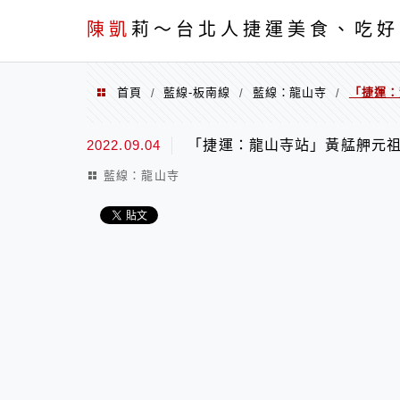
menu
陳凱
莉～台北人捷運美食、吃好
首頁
藍線-板南線
藍線：龍山寺
「捷運：
/
/
/
2022.09.04
「捷運：龍山寺站」黃艋舺元
藍線：龍山寺