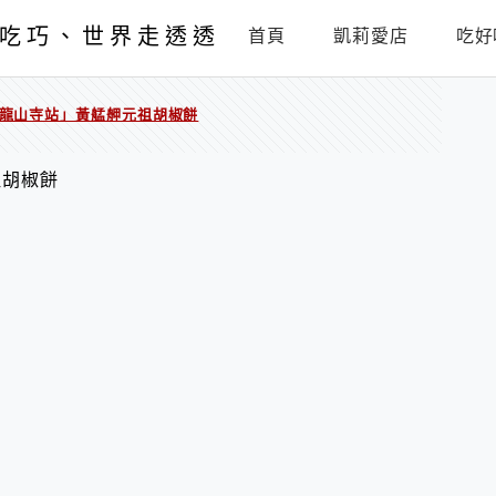
吃巧、世界走透透
首頁
凱莉愛店
吃好
龍山寺站」黃艋舺元祖胡椒餅
祖胡椒餅