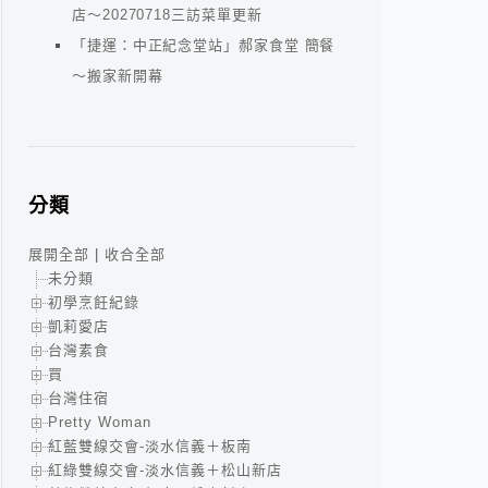
店～20270718三訪菜單更新
「捷運：中正紀念堂站」郝家食堂 簡餐
～搬家新開幕
分類
展開全部
|
收合全部
未分類
初學烹飪紀錄
凱莉愛店
台灣素食
買
台灣住宿
Pretty Woman
紅藍雙線交會-淡水信義＋板南
紅綠雙線交會-淡水信義＋松山新店