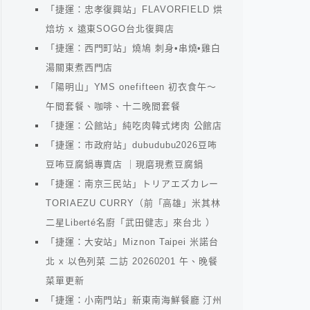
「捷運：忠孝復興站」FLAVORFIELD 烘
焙坊 x 遠東SOGO台北復興店
「捷運：西門町站」燒鳩 刺身•串燒•雞白
湯關東煮西門店
「陽明山」YMS onefifteen 初衣食午～
午間套餐、咖啡、十二晚間套餐
「捷運：公館站」純吃肉韓式烤肉 公館店
「捷運：市政府站」dubudubu2026豆咘
豆咘豆腐鍋專賣店 ｜現磨現煮豆腐鍋
「捷運：南京三民站」トリアエズカレー
TORIAEZU CURRY（前「高雄」米其林
二星Liberté名廚「武田健志」來台北 ）
「捷運：大安站」Miznon Taipei 米諾台
北 x 以色列菜 二訪 20260201 午、晚餐
菜單更新
「捷運：小南門站」新東南海鮮餐廳 汀州