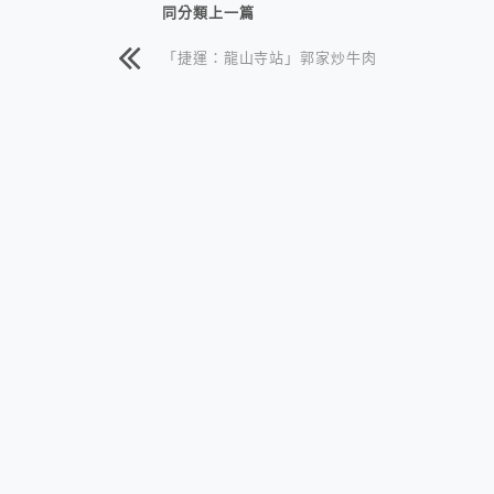
同分類上一篇
「捷運：龍山寺站」郭家炒牛肉