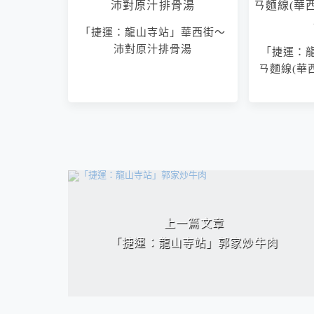
「捷運：龍山寺站」華西街～
沛對原汁排骨湯
「捷運：
「捷運：
ㄢ麵線(華
正花枝
相連文章
上一篇文章
「捷運：龍山寺站」郭家炒牛肉