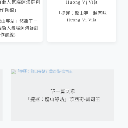
「捷運：龍山寺」越有味
Hương Vị Việt
龍山寺站」悠鱻ㄒㄧ
龍山寺站」金好吃純
西街人氣腸蚵海鮮創
羹～搬家新開幕
作麵線)
下一篇文章
「捷運：龍山寺站」華西街-壽司王