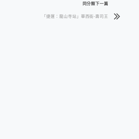
同分類下一篇
「捷運：龍山寺站」華西街-壽司王