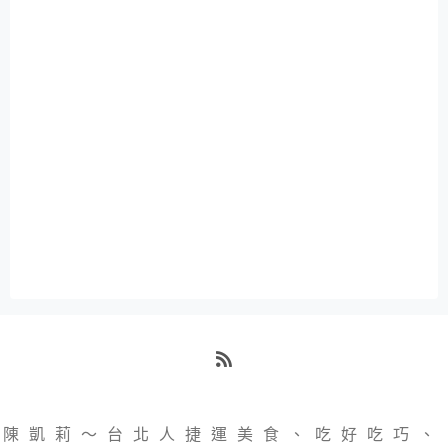
RSS
陳凱莉～台北人捷運美食、吃好吃巧、