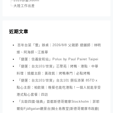
2026芬蘭Suomi
大陸工作出差
近期文章
百年台菜「豐」辦桌｜2026/8/8 父親節 總舖師：林明
燦、阿海師、江進華
「捷運：信義安和站」Polux by Paul Pairet Taipei
「捷運：台北101/世貿」芯聚苑｜烤鴨．港點．中華
料理｜燒臘主廚：黃政凱｜烤鴨專門｜必點烤鴨
「捷運：台北101/世貿」台北101 捌伍添第 85TD x
點心主廚：柏欽競｜晚餐也能吃港點！一個人就能享受
港式點心套餐｜四訪
「北歐四國-瑞典」首都斯德哥爾摩Stockholm｜菲耶
爾街Fjällgatan觀景台|騎士島教堂|斯德哥爾摩市政廳|