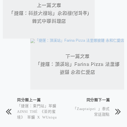
上一篇文章
「捷運：科技大樓站」永和樓(영화루)
韓式中華料理店
下一篇文章
「捷運：頂溪站」Farina Pizza 法里娜
披薩 永和仁愛店
同分類上一篇
同分類下一篇
「捷運：東門站」萃釅
「Zaaptaipei 」泰式
AINSI THÉ 《茶的蜜
宮廷甜點
境》 萃釅 X WUniqu
e Pâtisserie X To In