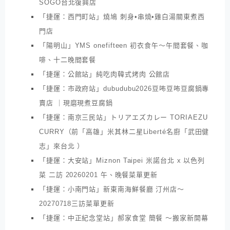
SOGO台北復興店
「捷運：西門町站」燒鳩 刺身•串燒•雞白湯關東煮西
門店
「陽明山」YMS onefifteen 初衣食午～午間套餐、咖
啡、十二晚間套餐
「捷運：公館站」純吃肉韓式烤肉 公館店
「捷運：市政府站」dubudubu2026豆咘豆咘豆腐鍋專
賣店 ｜現磨現煮豆腐鍋
「捷運：南京三民站」トリアエズカレー TORIAEZU
CURRY（前「高雄」米其林二星Liberté名廚「武田健
志」來台北 ）
「捷運：大安站」Miznon Taipei 米諾台北 x 以色列
菜 二訪 20260201 午、晚餐菜單更新
「捷運：小南門站」新東南海鮮餐廳 汀州店～
20270718三訪菜單更新
「捷運：中正紀念堂站」郝家食堂 簡餐 ～搬家新開幕