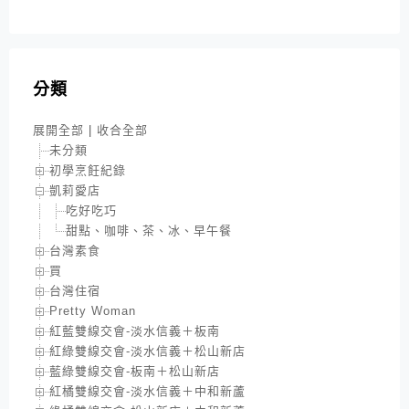
分類
展開全部
|
收合全部
未分類
初學烹飪紀錄
凱莉愛店
吃好吃巧
甜點、咖啡、茶、冰、早午餐
台灣素食
買
台灣住宿
Pretty Woman
紅藍雙線交會-淡水信義＋板南
紅綠雙線交會-淡水信義＋松山新店
藍綠雙線交會-板南＋松山新店
紅橘雙線交會-淡水信義＋中和新蘆