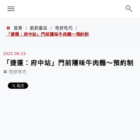
menu
陳凱莉～台北人捷運美食、吃好吃
巧、世界走透透
首頁
凱莉愛店
吃好吃巧
/
/
/
「捷運：府中站」門前隱味牛肉麵～預約制
2022.06.23
「捷運：府中站」門前隱味牛肉麵～預約制
吃好吃巧