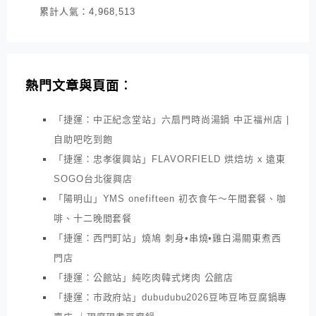
累計人氣：
4,968,513
熱門文章與頁面︰
「捷運：中正紀念堂站」六扇門時尚湯鍋 中正福州店 |
自助吧吃到飽
「捷運：忠孝復興站」FLAVORFIELD 烘焙坊 x 遠東
SOGO台北復興店
「陽明山」YMS onefifteen 初衣食午～午間套餐、咖
啡、十二晚間套餐
「捷運：西門町站」燒鳩 刺身•串燒•雞白湯關東煮西
門店
「捷運：公館站」純吃肉韓式烤肉 公館店
「捷運：市政府站」dubudubu2026豆咘豆咘豆腐鍋專