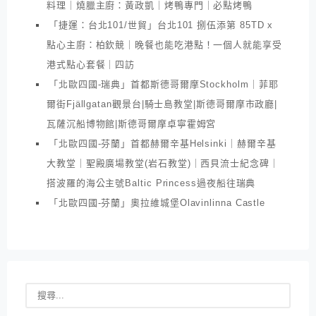
料理｜燒臘主廚：黃政凱｜烤鴨專門｜必點烤鴨
「捷運：台北101/世貿」台北101 捌伍添第 85TD x
點心主廚：柏欽競｜晚餐也能吃港點！一個人就能享受
港式點心套餐｜四訪
「北歐四國-瑞典」首都斯德哥爾摩Stockholm｜菲耶
爾街Fjällgatan觀景台|騎士島教堂|斯德哥爾摩市政廳|
瓦薩沉船博物館|斯德哥爾摩卓寧霍姆宮
「北歐四國-芬蘭」首都赫爾辛基Helsinki｜赫爾辛基
大教堂｜聖殿廣場教堂(岩石教堂)｜西貝流士紀念碑｜
搭波羅的海公主號Baltic Princess過夜船往瑞典
「北歐四國-芬蘭」奧拉維城堡Olavinlinna Castle