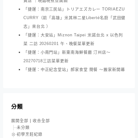
賣店 ｜現磨現煮豆腐鍋
「捷運：南京三民站」トリアエズカレー TORIAEZU
CURRY（前「高雄」米其林二星Liberté名廚「武田健
志」來台北 ）
「捷運：大安站」Miznon Taipei 米諾台北 x 以色列
菜 二訪 20260201 午、晚餐菜單更新
「捷運：小南門站」新東南海鮮餐廳 汀州店～
20270718三訪菜單更新
「捷運：中正紀念堂站」郝家食堂 簡餐 ～搬家新開幕
分類
展開全部
|
收合全部
未分類
初學烹飪紀錄