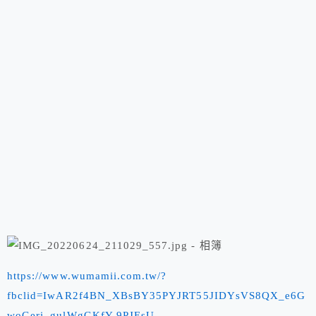
https://www.wumamii.com.tw/?
fbclid=IwAR2f4BN_XBsBY35PYJRT55JIDYsVS8QX_e6G
woGeri_gulWgGKfY-9PJEsU