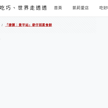
吃巧、世界走透透
首頁
凱莉愛店
吃好
「捷運：景平站」麥仔煎素食餅
/
餅