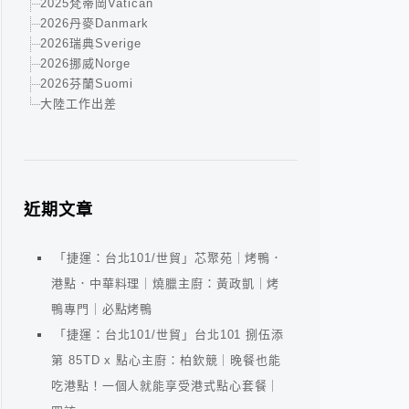
2025梵蒂岡Vatican
2026丹麥Danmark
2026瑞典Sverige
2026挪威Norge
2026芬蘭Suomi
大陸工作出差
近期文章
「捷運：台北101/世貿」芯聚苑｜烤鴨．
港點．中華料理｜燒臘主廚：黃政凱｜烤
鴨專門｜必點烤鴨
「捷運：台北101/世貿」台北101 捌伍添
第 85TD x 點心主廚：柏欽競｜晚餐也能
吃港點！一個人就能享受港式點心套餐｜