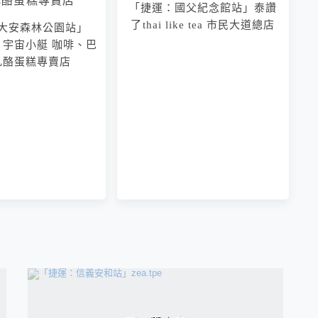
「捷運：國父紀念館站」泰讚
了thai like tea 市民大道總店
大安森林公園站」
「捷運：中山國中站」陳耀訓·
ip 宇宙小艇 咖啡、巴
麵包埠 YOSHI BAKERY～搬
乳酪蛋糕專賣店
家新開幕