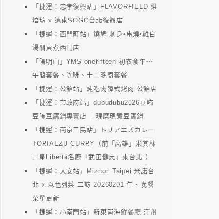
「捷運：忠孝復興站」FLAVORFIELD 烘
焙坊 x 遠東SOGO台北復興店
「捷運：西門町站」燒鳩 刺身•串燒•雞白
湯關東煮西門店
「陽明山」YMS onefifteen 初衣食午～
午間套餐、咖啡、十二晚間套餐
「捷運：公館站」純吃肉韓式烤肉 公館店
「捷運：市政府站」dubudubu2026豆咘
豆咘豆腐鍋專賣店 ｜現磨現煮豆腐鍋
「捷運：南京三民站」トリアエズカレー
TORIAEZU CURRY（前「高雄」米其林
二星Liberté名廚「武田健志」來台北 ）
「捷運：大安站」Miznon Taipei 米諾台
北 x 以色列菜 二訪 20260201 午、晚餐
菜單更新
「捷運：小南門站」新東南海鮮餐廳 汀州