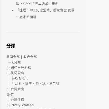
店～20270718三訪菜單更新
「捷運：中正紀念堂站」郝家食堂 簡餐
～搬家新開幕
分類
展開全部
|
收合全部
未分類
初學烹飪紀錄
凱莉愛店
吃好吃巧
甜點、咖啡、茶、冰、早午餐
台灣素食
買
台灣住宿
Pretty Woman