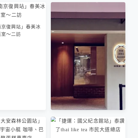
南京復興站」春美冰
菓室～二訪