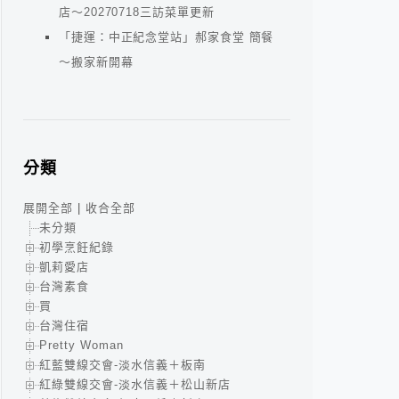
店～20270718三訪菜單更新
「捷運：中正紀念堂站」郝家食堂 簡餐
～搬家新開幕
分類
展開全部
|
收合全部
未分類
初學烹飪紀錄
凱莉愛店
台灣素食
買
台灣住宿
Pretty Woman
紅藍雙線交會-淡水信義＋板南
紅綠雙線交會-淡水信義＋松山新店