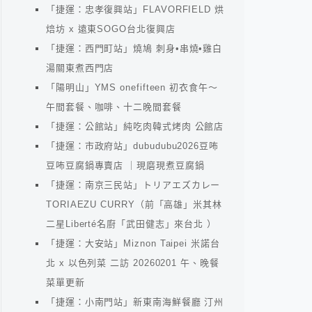
「捷運：忠孝復興站」FLAVORFIELD 烘
焙坊 x 遠東SOGO台北復興店
「捷運：西門町站」燒鳩 刺身•串燒•雞白
湯關東煮西門店
「陽明山」YMS onefifteen 初衣食午～
午間套餐、咖啡、十二晚間套餐
「捷運：公館站」純吃肉韓式烤肉 公館店
「捷運：市政府站」dubudubu2026豆咘
豆咘豆腐鍋專賣店 ｜現磨現煮豆腐鍋
「捷運：南京三民站」トリアエズカレー
TORIAEZU CURRY（前「高雄」米其林
二星Liberté名廚「武田健志」來台北 ）
「捷運：大安站」Miznon Taipei 米諾台
北 x 以色列菜 二訪 20260201 午、晚餐
菜單更新
「捷運：小南門站」新東南海鮮餐廳 汀州