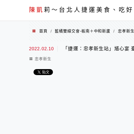
menu
陳凱
莉～台北人捷運美食、吃好
首頁
藍橘雙線交會-板南＋中和新蘆
忠孝新
/
/
2022.02.10
「捷運：忠孝新生站」馗心宴 
忠孝新生