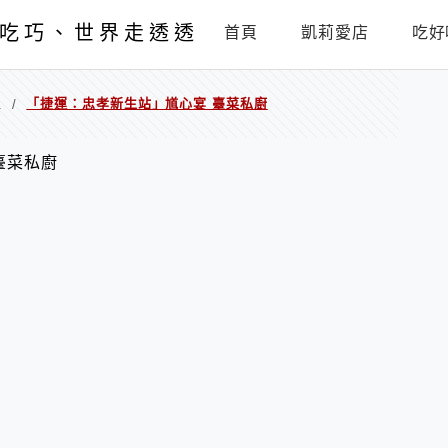
吃巧、世界走透透
首頁
凱莉愛店
吃好
生
「捷運：忠孝新生站」馗心宴 臺菜私廚
/
臺菜私廚