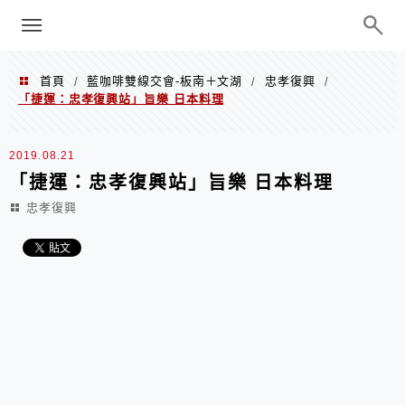
menu
陳凱莉～台北人捷運美食、吃好吃
巧、世界走透透
首頁
藍咖啡雙線交會-板南＋文湖
忠孝復興
/
/
/
「捷運：忠孝復興站」旨樂 日本料理
2019.08.21
「捷運：忠孝復興站」旨樂 日本料理
忠孝復興