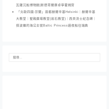
瓦薩沉船博物館|斯德哥爾摩卓寧霍姆宮
「北歐四國-芬蘭」首都赫爾辛基Helsinki｜赫爾辛基
大教堂｜聖殿廣場教堂(岩石教堂)｜西貝流士紀念碑｜
搭波羅的海公主號Baltic Princess過夜船往瑞典