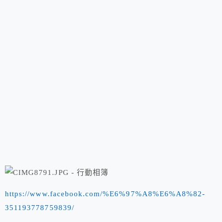
https://www.facebook.com/%E6%97%A8%E6%A8%82-
351193778759839/