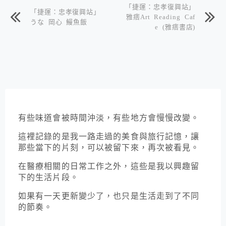
「捷運：忠孝復興站」
「捷運：忠孝復興站」
雅痞Art Reading Caf
うな 岡心 鰻魚飯
e (雅痞書店)
有些味道會被時間沖淡，有些地方會慢慢改變。
這裡記錄的是我一路走過的美食與旅行記憶，讓
那些當下的片刻，可以被留下來，再次被看見。
在醫療相關的日常工作之外，這些是我以興趣留
下的生活片段。
如果有一天更新變少了，也只是生活走到了不同
的節奏。