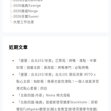
2026丹麥Danmark
2026瑞典Sverige
2026挪威Norge
2026芬蘭Suomi
大陸工作出差
近期文章
「捷運：台北101/世貿」芯聚苑｜烤鴨．港點．中華
料理｜燒臘主廚：黃政凱｜烤鴨專門｜必點烤鴨
「捷運：台北101/世貿」台北101 捌伍添第 85TD x
點心主廚：柏欽競｜晚餐也能吃港點！一個人就能享受
港式點心套餐｜四訪
「北歐四國-丹麥」Noma 時光投稿
「北歐四國-瑞典」首都斯德哥爾摩Stockholm｜菲耶
爾街Fjällgatan觀景台|騎士島教堂|斯德哥爾摩市政廳|