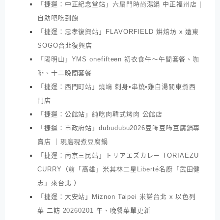
「捷運：中正紀念堂站」六扇門時尚湯鍋 中正福州店 |
自助吧吃到飽
「捷運：忠孝復興站」FLAVORFIELD 烘焙坊 x 遠東
SOGO台北復興店
「陽明山」YMS onefifteen 初衣食午～午間套餐、咖
啡、十二晚間套餐
「捷運：西門町站」燒鳩 刺身•串燒•雞白湯關東煮西
門店
「捷運：公館站」純吃肉韓式烤肉 公館店
「捷運：市政府站」dubudubu2026豆咘豆咘豆腐鍋專
賣店 ｜現磨現煮豆腐鍋
「捷運：南京三民站」トリアエズカレー TORIAEZU
CURRY（前「高雄」米其林二星Liberté名廚「武田健
志」來台北 ）
「捷運：大安站」Miznon Taipei 米諾台北 x 以色列
菜 二訪 20260201 午、晚餐菜單更新