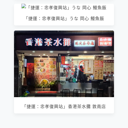
「捷運：忠孝復興站」うな 岡心 鰻魚飯
「捷運：忠孝復興站」香港茶水攤 敦南店