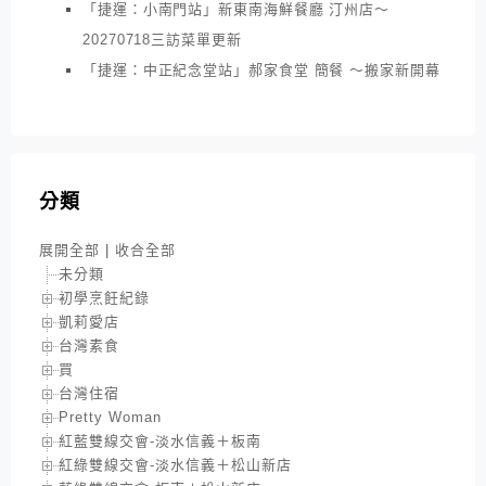
「捷運：小南門站」新東南海鮮餐廳 汀州店～
20270718三訪菜單更新
「捷運：中正紀念堂站」郝家食堂 簡餐 ～搬家新開幕
分類
展開全部
|
收合全部
未分類
初學烹飪紀錄
凱莉愛店
台灣素食
買
台灣住宿
Pretty Woman
紅藍雙線交會-淡水信義＋板南
紅綠雙線交會-淡水信義＋松山新店