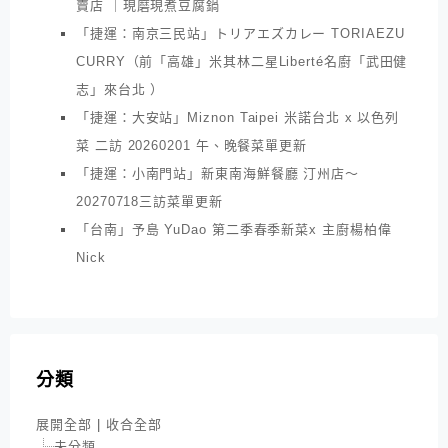
賣店 ｜現磨現煮豆腐鍋
「捷運：南京三民站」トリアエズカレー TORIAEZU
CURRY（前「高雄」米其林二星Liberté名廚「武田健
志」來台北 ）
「捷運：大安站」Miznon Taipei 米諾台北 x 以色列
菜 二訪 20260201 午、晚餐菜單更新
「捷運：小南門站」新東南海鮮餐廳 汀州店～
20270718三訪菜單更新
「台南」予島 YuDao 第二季春季新菜x 主廚楊柏偉
Nick
分類
展開全部
|
收合全部
未分類