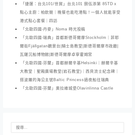
「捷運：台北101/世貿」台北101 捌伍添第 85TD x
點心主廚：柏欽競｜晚餐也能吃港點！一個人就能享受
港式點心套餐｜四訪
「北歐四國-丹麥」Noma 時光投稿
「北歐四國-瑞典」首都斯德哥爾摩Stockholm｜菲耶
爾街Fjällgatan觀景台|騎士島教堂|斯德哥爾摩市政廳|
瓦薩沉船博物館|斯德哥爾摩卓寧霍姆宮
「北歐四國-芬蘭」首都赫爾辛基Helsinki｜赫爾辛基
大教堂｜聖殿廣場教堂(岩石教堂)｜西貝流士紀念碑｜
搭波羅的海公主號Baltic Princess過夜船往瑞典
「北歐四國-芬蘭」奧拉維城堡Olavinlinna Castle