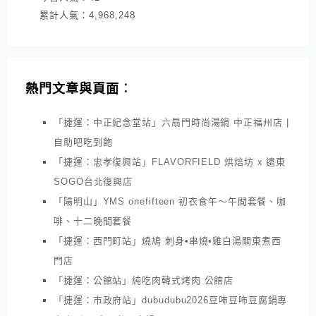
累計人氣：
4,968,248
熱門文章與頁面︰
「捷運：中正紀念堂站」六扇門時尚湯鍋 中正福州店 |
自助吧吃到飽
「捷運：忠孝復興站」FLAVORFIELD 烘焙坊 x 遠東
SOGO台北復興店
「陽明山」YMS onefifteen 初衣食午～午間套餐、咖
啡、十二晚間套餐
「捷運：西門町站」燒鳩 刺身•串燒•雞白湯關東煮西
門店
「捷運：公館站」純吃肉韓式烤肉 公館店
「捷運：市政府站」dubudubu2026豆咘豆咘豆腐鍋專