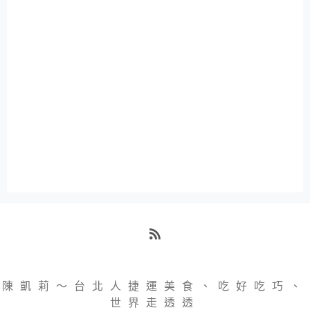
RSS
陳凱莉～台北人捷運美食、吃好吃巧、
世界走透透