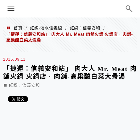
menu
陳凱莉～台北人捷運美食、吃好吃
巧、世界走透透
首頁
紅線-淡水信義線
紅線：信義安和
/
/
/
「捷運：信義安和站」 肉大人 Mr. Meat 肉舖火鍋 火鍋店 · 肉舖-
高粱酸白菜大骨湯
2015.09.11
「捷運：信義安和站」 肉大人 Mr. Meat 肉
舖火鍋 火鍋店 · 肉舖-高粱酸白菜大骨湯
紅線：信義安和