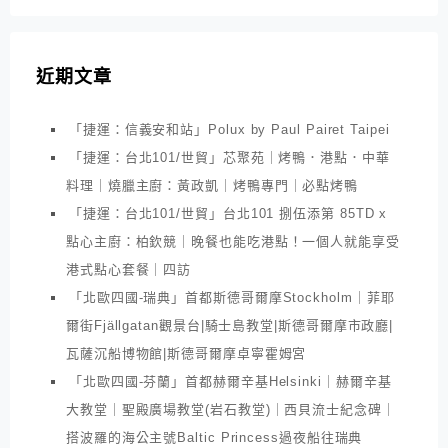
近期文章
「捷運：信義安和站」Polux by Paul Pairet Taipei
「捷運：台北101/世貿」芯聚苑｜烤鴨．港點．中華
料理｜燒臘主廚：黃政凱｜烤鴨專門｜必點烤鴨
「捷運：台北101/世貿」台北101 捌伍添第 85TD x
點心主廚：柏欽競｜晚餐也能吃港點！一個人就能享受
港式點心套餐｜四訪
「北歐四國-瑞典」首都斯德哥爾摩Stockholm｜菲耶
爾街Fjällgatan觀景台|騎士島教堂|斯德哥爾摩市政廳|
瓦薩沉船博物館|斯德哥爾摩卓寧霍姆宮
「北歐四國-芬蘭」首都赫爾辛基Helsinki｜赫爾辛基
大教堂｜聖殿廣場教堂(岩石教堂)｜西貝流士紀念碑｜
搭波羅的海公主號Baltic Princess過夜船往瑞典