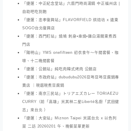
「捷運：中正紀念堂站」六扇門時尚湯鍋 中正福州店 |
自助吧吃到飽
「捷運：忠孝復興站」FLAVORFIELD 烘焙坊 x 遠東
SOGO台北復興店
「捷運：西門町站」燒鳩 刺身•串燒•雞白湯關東煮西
門店
「陽明山」YMS onefifteen 初衣食午～午間套餐、咖
啡、十二晚間套餐
「捷運：公館站」純吃肉韓式烤肉 公館店
「捷運：市政府站」dubudubu2026豆咘豆咘豆腐鍋專
賣店 ｜現磨現煮豆腐鍋
「捷運：南京三民站」トリアエズカレー TORIAEZU
CURRY（前「高雄」米其林二星Liberté名廚「武田健
志」來台北 ）
「捷運：大安站」Miznon Taipei 米諾台北 x 以色列
菜 二訪 20260201 午、晚餐菜單更新