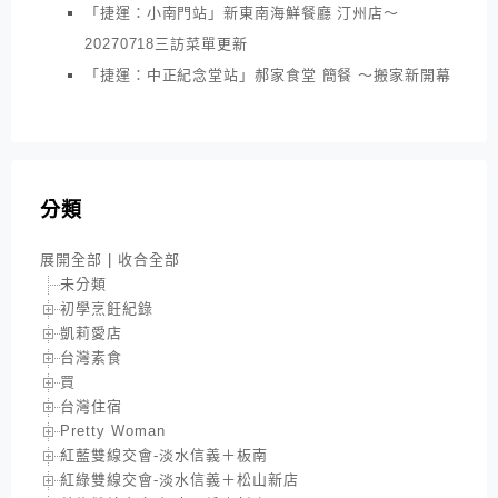
「捷運：小南門站」新東南海鮮餐廳 汀州店～
20270718三訪菜單更新
「捷運：中正紀念堂站」郝家食堂 簡餐 ～搬家新開幕
分類
展開全部
|
收合全部
未分類
初學烹飪紀錄
凱莉愛店
台灣素食
買
台灣住宿
Pretty Woman
紅藍雙線交會-淡水信義＋板南
紅綠雙線交會-淡水信義＋松山新店