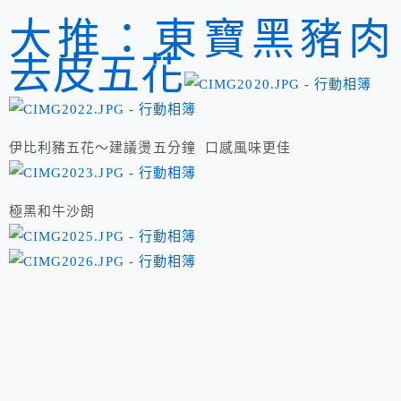
大推：東寶黑豬肉
去皮五花
伊比利豬五花～建議燙五分鐘 口感風味更佳
極黑和牛沙朗