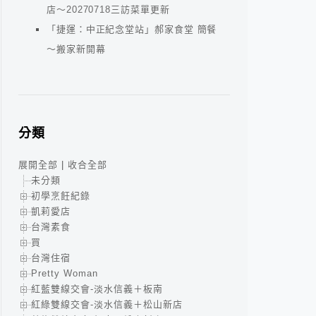
店～20270718三訪菜單更新
「捷運：中正紀念堂站」郝家食堂 簡餐
～搬家新開幕
分類
展開全部
|
收合全部
未分類
初學烹飪紀錄
凱莉愛店
台灣素食
買
台灣住宿
Pretty Woman
紅藍雙線交會-淡水信義＋板南
紅綠雙線交會-淡水信義＋松山新店