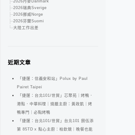
2026丹麥Danmark
2026瑞典Sverige
2026挪威Norge
2026芬蘭Suomi
大陸工作出差
近期文章
「捷運：信義安和站」Polux by Paul
Pairet Taipei
「捷運：台北101/世貿」芯聚苑｜烤鴨．
港點．中華料理｜燒臘主廚：黃政凱｜烤
鴨專門｜必點烤鴨
「捷運：台北101/世貿」台北101 捌伍添
第 85TD x 點心主廚：柏欽競｜晚餐也能