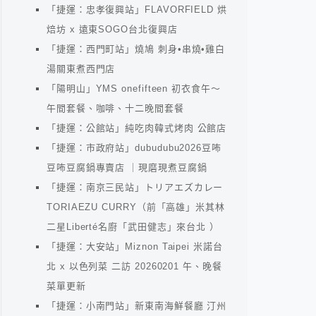
「捷運：忠孝復興站」FLAVORFIELD 烘
焙坊 x 遠東SOGO台北復興店
「捷運：西門町站」燒鳩 刺身•串燒•雞白
湯關東煮西門店
「陽明山」YMS onefifteen 初衣食午～
午間套餐、咖啡、十二晚間套餐
「捷運：公館站」純吃肉韓式烤肉 公館店
「捷運：市政府站」dubudubu2026豆咘
豆咘豆腐鍋專賣店 ｜現磨現煮豆腐鍋
「捷運：南京三民站」トリアエズカレー
TORIAEZU CURRY（前「高雄」米其林
二星Liberté名廚「武田健志」來台北 ）
「捷運：大安站」Miznon Taipei 米諾台
北 x 以色列菜 二訪 20260201 午、晚餐
菜單更新
「捷運：小南門站」新東南海鮮餐廳 汀州