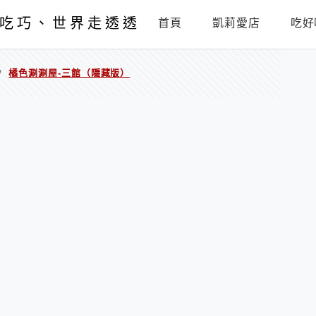
吃巧、世界走透透
首頁
凱莉愛店
吃好
橘色涮涮屋-三館（隱藏版）
/