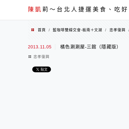
menu
陳凱
莉～台北人捷運美食、吃好
首頁
藍咖啡雙線交會-板南＋文湖
忠孝復興
/
/
2013.11.05
橘色涮涮屋-三館（隱藏版）
忠孝復興