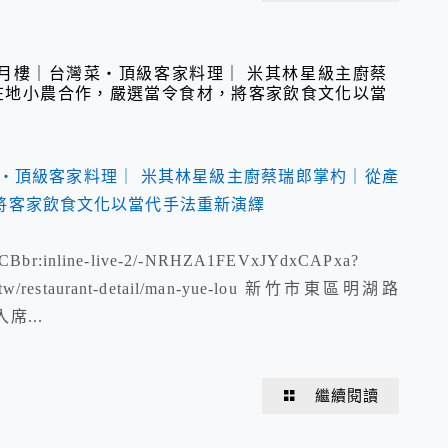
月樓｜台灣菜・頂級客家料理｜ 米其林星級主廚蔡
在地小農合作，嚴選當令食材，將客家飲食文化以當
e7CBbr:inline-live-2/-NRHZA1FEVxJYdxCAPxa?
.com.tw/restaurant-detail/man-yue-lou 新竹市東區明湖路
席...
繼續閱讀