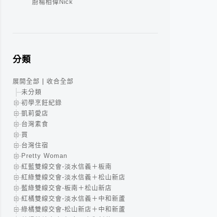
廚楊柏偉Nick
分類
展開全部
|
收合全部
未分類
初學烹飪紀錄
凱莉愛店
台灣素食
買
台灣住宿
Pretty Woman
紅藍雙線交會-淡水信義＋板南
紅綠雙線交會-淡水信義＋松山新店
藍綠雙線交會-板南＋松山新店
紅橘雙線交會-淡水信義＋中和新蘆
綠橘雙線交會-松山新店＋中和新蘆