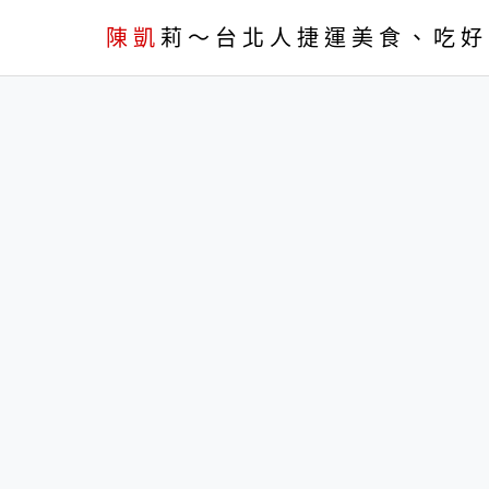
menu
陳凱
莉～台北人捷運美食、吃好