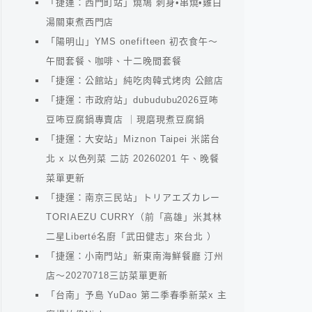
「捷運：西門町站」燒鳩 刺身•串燒•雞白
湯關東煮西門店
「陽明山」YMS onefifteen 初衣食午～
午間套餐、咖啡、十二晚間套餐
「捷運：公館站」純吃肉韓式烤肉 公館店
「捷運：市政府站」dubudubu2026豆咘
豆咘豆腐鍋專賣店 ｜現磨現煮豆腐鍋
「捷運：大安站」Miznon Taipei 米諾台
北 x 以色列菜 二訪 20260201 午、晚餐
菜單更新
「捷運：南京三民站」トリアエズカレー
TORIAEZU CURRY（前「高雄」米其林
二星Liberté名廚「武田健志」來台北 ）
「捷運：小南門站」新東南海鮮餐廳 汀州
店～20270718三訪菜單更新
「台南」予島 YuDao 第二季春季新菜x 主