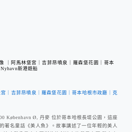
像 ｜阿馬林堡宮｜吉菲昂噴泉｜羅森堡花園｜哥本
yhavn新港遊船
, 2100 København Ø, 丹麥 位於哥本哈根長堤公園，這座
表的著名童話《美人魚》。故事講述了一位年輕的美人