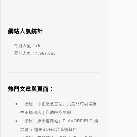
網站人氣統計
今日人氣：
75
累計人氣：
4,967,863
熱門文章與頁面︰
「捷運：中正紀念堂站」六扇門時尚湯鍋
中正福州店 | 自助吧吃到飽
「捷運：忠孝復興站」FLAVORFIELD 烘
焙坊 x 遠東SOGO台北復興店