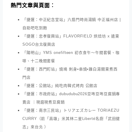
熱門文章與頁面︰
「捷運：中正紀念堂站」六扇門時尚湯鍋 中正福州店 |
自助吧吃到飽
「捷運：忠孝復興站」FLAVORFIELD 烘焙坊 x 遠東
SOGO台北復興店
「陽明山」YMS onefifteen 初衣食午～午間套餐、咖
啡、十二晚間套餐
「捷運：西門町站」燒鳩 刺身•串燒•雞白湯關東煮西
門店
「捷運：公館站」純吃肉韓式烤肉 公館店
「捷運：市政府站」dubudubu2026豆咘豆咘豆腐鍋專
賣店 ｜現磨現煮豆腐鍋
「捷運：南京三民站」トリアエズカレー TORIAEZU
CURRY（前「高雄」米其林二星Liberté名廚「武田健
志」來台北 ）