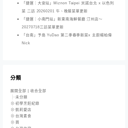
「捷運：大安站」Miznon Taipei 米諾台北 x 以色列
菜 二訪 20260201 午、晚餐菜單更新
「捷運：小南門站」新東南海鮮餐廳 汀州店～
20270718三訪菜單更新
「台南」予島 YuDao 第二季春季新菜x 主廚楊柏偉
Nick
分類
展開全部
|
收合全部
未分類
初學烹飪紀錄
凱莉愛店
台灣素食
買