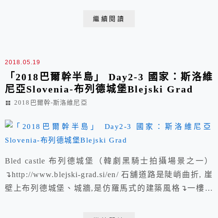
言、三種宗教、兩套文字、一個國家的多樣性國家。 七
繼續閱讀
國國境：義大利、奧地利、匈牙利、羅馬尼亞、保加利
亞、 希臘、阿爾巴尼亞 °南斯拉夫原來名稱是〔南斯拉
夫社會主義聯邦共和國〕，一九九一年解體，馬其...
2018.05.19
「2018巴爾幹半島」 Day2-3 國家：斯洛維
尼亞Slovenia-布列德城堡Blejski Grad
2018巴爾幹-斯洛維尼亞
Bled castle 布列德城堡（韓劇黑騎士拍攝場景之一）
↴http://www.blejski-grad.si/en/ 石舖道路是陡峭曲折, 崖
壁上布列德城堡、城牆,是仿羅馬式的建築風格↴一樓石
造防禦城牆護衛著城堡。城堡造型路燈↴照片取自官網↴
古堡分為上、下兩層↴入口進入為 城堡下層（觀景台和