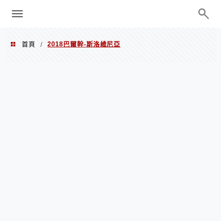
menu
陳凱莉～台北人捷運美食、吃好吃
巧、世界走透透
首頁
2018巴爾幹-斯洛維尼亞
/
2018巴爾幹-斯洛維尼亞