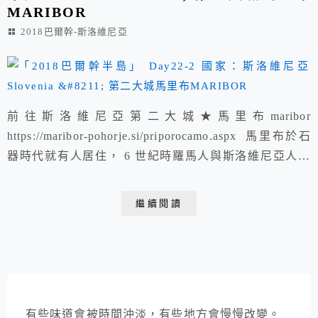
MARIBOR
2018巴爾幹-斯洛維尼亞
前往斯洛維尼亞第二大城★馬里布maribor
https://maribor-pohorje.si/priporocamo.aspx 馬里布於石
器時代就有人居住， 6 世紀時羅馬人與斯洛維尼亞人的
祖先斯拉夫民族在此駐足， 6 到 8 世紀，日耳曼人入
侵。 1164 年，以德文『 Marchburch 』之名首度出現在
繼續閱讀
歷史文獻上 1836 年， 斯洛維尼亞詩人 Stanko Vraz 才將
之改名為...
有些味道會被時間沖淡，有些地方會慢慢改變。