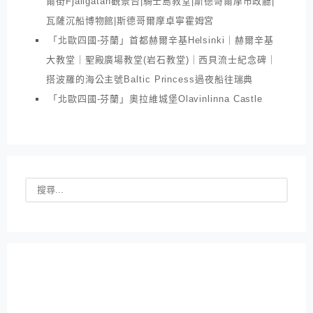
爾街Fjällgatan觀景台|騎士島教堂|斯德哥爾摩市政廳|
瓦薩沉船博物館|斯德哥爾摩卓寧霍姆宮
「北歐四國-芬蘭」首都赫爾辛基Helsinki｜赫爾辛基
大教堂｜聖殿廣場教堂(岩石教堂)｜西貝流士紀念碑｜
搭波羅的海公主號Baltic Princess過夜船往瑞典
「北歐四國-芬蘭」奧拉維城堡Olavinlinna Castle