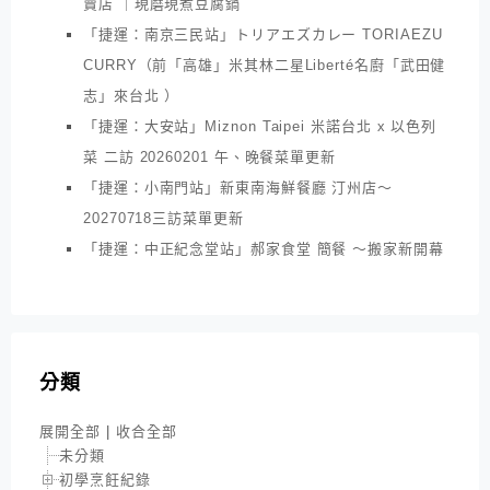
賣店 ｜現磨現煮豆腐鍋
「捷運：南京三民站」トリアエズカレー TORIAEZU
CURRY（前「高雄」米其林二星Liberté名廚「武田健
志」來台北 ）
「捷運：大安站」Miznon Taipei 米諾台北 x 以色列
菜 二訪 20260201 午、晚餐菜單更新
「捷運：小南門站」新東南海鮮餐廳 汀州店～
20270718三訪菜單更新
「捷運：中正紀念堂站」郝家食堂 簡餐 ～搬家新開幕
分類
展開全部
|
收合全部
未分類
初學烹飪紀錄