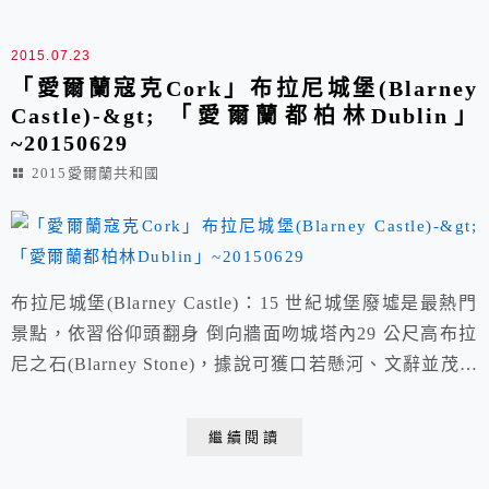
2015.07.23
「愛爾蘭寇克Cork」布拉尼城堡(Blarney
Castle)-&gt; 「愛爾蘭都柏林Dublin」
~20150629
2015愛爾蘭共和國
布拉尼城堡(Blarney Castle)：15 世紀城堡廢墟是最熱門
景點，依習俗仰頭翻身 倒向牆面吻城塔內29 公尺高布拉
尼之石(Blarney Stone)，據說可獲口若懸河、文辭並茂的
神奇效益！有心想要出口成章嗎？請登高並折腰獻倒吻！
女巫石 許願台階 wishing steps許願階梯據說只要閉上眼
繼續閱讀
倒著上下階梯三次你的願望可以一年內如願 歐洲紫杉 愛
爾蘭寇克CORK聖安妮教堂 愛爾蘭寇克...