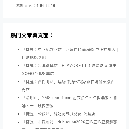
累計人氣：
4,968,916
熱門文章與頁面︰
「捷運：中正紀念堂站」六扇門時尚湯鍋 中正福州店 |
自助吧吃到飽
「捷運：忠孝復興站」FLAVORFIELD 烘焙坊 x 遠東
SOGO台北復興店
「捷運：西門町站」燒鳩 刺身•串燒•雞白湯關東煮西
門店
「陽明山」YMS onefifteen 初衣食午～午間套餐、咖
啡、十二晚間套餐
「捷運：公館站」純吃肉韓式烤肉 公館店
「捷運：市政府站」dubudubu2026豆咘豆咘豆腐鍋專