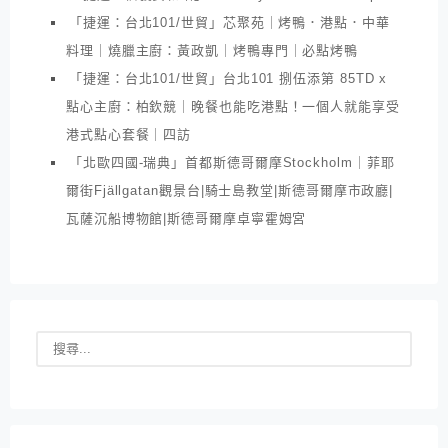
「捷運：台北101/世貿」芯聚苑｜烤鴨．港點．中華
料理｜燒臘主廚：黃政凱｜烤鴨專門｜必點烤鴨
「捷運：台北101/世貿」台北101 捌伍添第 85TD x
點心主廚：柏欽競｜晚餐也能吃港點！一個人就能享受
港式點心套餐｜四訪
「北歐四國-瑞典」首都斯德哥爾摩Stockholm｜菲耶
爾街Fjällgatan觀景台|騎士島教堂|斯德哥爾摩市政廳|
瓦薩沉船博物館|斯德哥爾摩卓寧霍姆宮