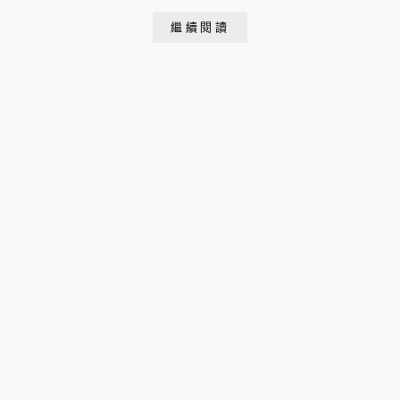
突立幾支被海浪侵蝕的怪石柱，波濤洶湧時海浪狂襲崖壁
繼續閱讀
捲起石礫飛揚，層層岩壁成無數海鳥(Puffin)絕佳棲息
地。已開始選左邊開始走 想去看刀嘴海雀 如下圖 但是
根本拍不到...