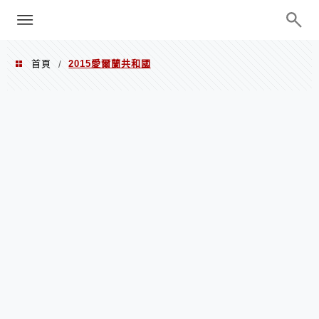
menu
陳凱莉～台北人捷運美食、吃好吃
巧、世界走透透
首頁
2015愛爾蘭共和國
/
2015愛爾蘭共和國