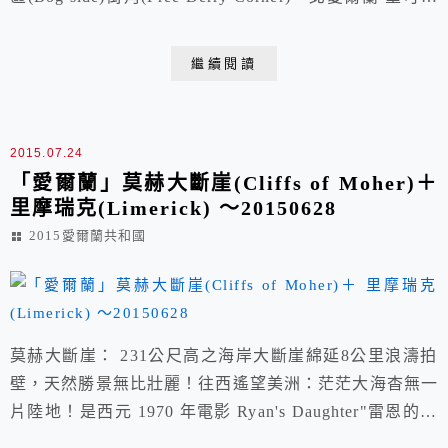
布大教堂，哥倫布發現新大陸前到此參拜 愛爾蘭登內格
爾午餐 —在 Donegal, Donegal, Ireland愛爾蘭第四大城 -
繼續閱讀
高爾威Galway ★西班牙拱門(Spanish...
2015.07.24
「愛爾蘭」莫赫大斷崖(Cliffs of Moher)＋
里摩瑞克(Limerick) ～20150628
2015愛爾蘭共和國
莫赫大斷崖： 231公尺高之海岸大斷崖綿延8公里浪濤拍
壁，天然勝景無比壯麗！往西遙望美洲：茫茫大海杳無一
片陸地！是西元 1970 年電影 Ryan's Daughter"雷恩的女
兒"取景地。風平浪靜時，俯望海岸無比震撼！海上稀疏