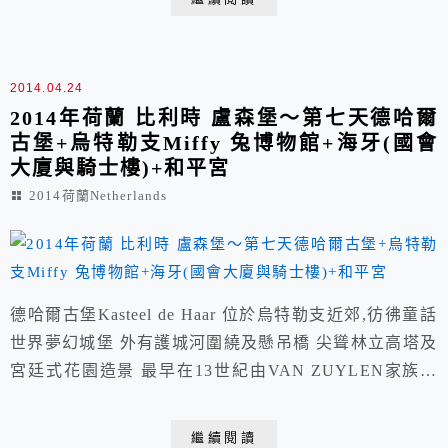
公園與庫勒慕勒美術館原為庫慕勒夫婦(Anton Krol...
2014.04.24
2014年荷蘭 比利時 盧森堡～第七天德哈爾
古堡+烏特勒支Miffy 兔博物館+海牙(國會
大廈與騎士樓)+和平宮
2014荷蘭Netherlands
德哈爾古堡Kasteel de Haar 位於烏特勒支近郊,彷彿童話
世界夢幻城堡 外有護城河圍繞及懸吊橋 尖聳林立高塔及
宮廷式花園造景 最早在13世紀由VAN ZUYLEN家族所
有 1892年繼承人決定重建家族往日風光
https://www.facebook.com/kasteeldehaar
繼續閱讀