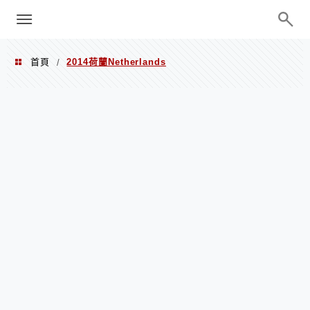
menu
陳凱莉～台北人捷運美食、吃好吃
巧、世界走透透
首頁
2014荷蘭Netherlands
/
2014荷蘭Netherlands