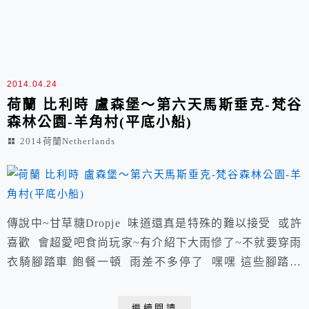
2014.04.24
荷蘭 比利時 盧森堡～第六天馬斯垂克-梵谷
森林公園-羊角村(平底小船)
2014荷蘭Netherlands
傳說中~甘草糖Dropje 味道還真是特殊的難以接受 或許
喜歡 會超愛吧食尚玩家~有介紹下大雨慘了~不就要穿雨
衣騎腳踏車 飽餐一頓 雨差不多停了 嘿嘿 這些腳踏車
有專門團隊保養 讚 梵谷森林公園 Hoge Veluwe
National Park http://www.hogeveluwe.nl/en/14 梵谷森林
繼續閱讀