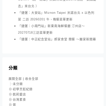
志」來台北 ）
「捷運：大安站」Miznon Taipei 米諾台北 x 以色列
菜 二訪 20260201 午、晚餐菜單更新
「捷運：小南門站」新東南海鮮餐廳 汀州店～
20270718三訪菜單更新
「捷運：中正紀念堂站」郝家食堂 簡餐 ～搬家新開幕
分類
展開全部
|
收合全部
未分類
初學烹飪紀錄
凱莉愛店
台灣素食
買