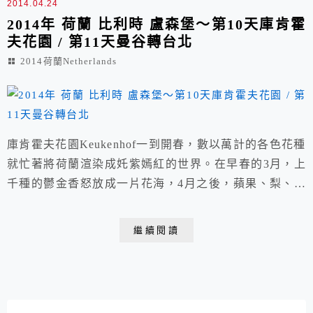
2014.04.24
2014年 荷蘭 比利時 盧森堡～第10天庫肯霍
夫花園 / 第11天曼谷轉台北
2014荷蘭Netherlands
庫肯霍夫花園Keukenhof一到開春，數以萬計的各色花種
就忙著將荷蘭渲染成奼紫嫣紅的世界。在早春的3月，上
千種的鬱金香怒放成一片花海，4月之後，蘋果、梨、櫻
桃等果樹接續開花迎客，然後是數百公頃的油菜田將鮮黃
色的汁液傾入花園，接著，石南、水仙、風信子也加入飛
繼續閱讀
舞的行列，這些花神的子民不僅是荷蘭吸引全球遊客流連
駐足的賣點，更積極的為花農賺進數十億的收益。庫肯霍
夫花展是歐陸知名盛事之一，「Keukenh...