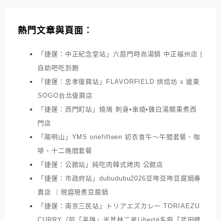
熱門文章與頁面︰
「捷運：中正紀念堂站」六扇門時尚湯鍋 中正福州店 |
自助吧吃到飽
「捷運：忠孝復興站」FLAVORFIELD 烘焙坊 x 遠東
SOGO台北復興店
「捷運：西門町站」燒鳩 刺身•串燒•雞白湯關東煮西
門店
「陽明山」YMS onefifteen 初衣食午～午間套餐、咖
啡、十二晚間套餐
「捷運：公館站」純吃肉韓式烤肉 公館店
「捷運：市政府站」dubudubu2026豆咘豆咘豆腐鍋專
賣店 ｜現磨現煮豆腐鍋
「捷運：南京三民站」トリアエズカレー TORIAEZU
CURRY（前「高雄」米其林二星Liberté名廚「武田健