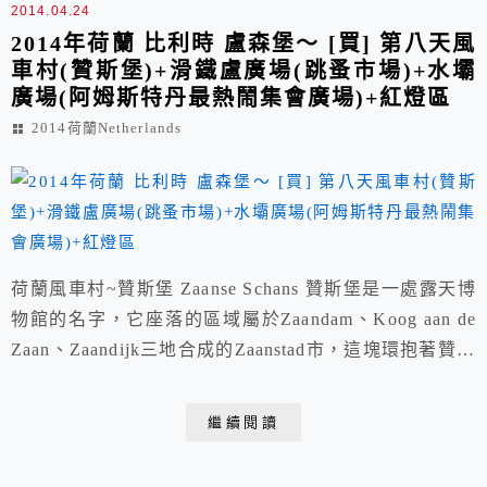
2014.04.24
2014年荷蘭 比利時 盧森堡～ [買] 第八天風
車村(贊斯堡)+滑鐵盧廣場(跳蚤市場)+水壩
廣場(阿姆斯特丹最熱鬧集會廣場)+紅燈區
2014荷蘭Netherlands
荷蘭風車村~贊斯堡 Zaanse Schans 贊斯堡是一處露天博
物館的名字，它座落的區域屬於Zaandam、Koog aan de
Zaan、Zaandijk三地合成的Zaanstad市，這塊環抱著贊河
(Zaan River)的區域，是以伐木業和造船業雙管齊下起
家，自16世紀起，風車就在當地擔負起供應動力的重
繼續閱讀
責，繁榮的造船業不僅吸引沙皇彼得大帝蒞臨觀摩，也帶
動了麵粉、油漆、芥末等商業發展，基於動...