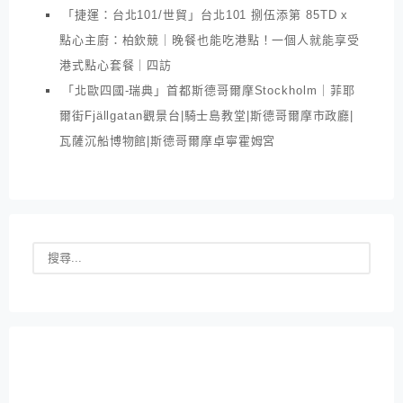
「捷運：台北101/世貿」台北101 捌伍添第 85TD x
點心主廚：柏欽競｜晚餐也能吃港點！一個人就能享受
港式點心套餐｜四訪
「北歐四國-瑞典」首都斯德哥爾摩Stockholm｜菲耶
爾街Fjällgatan觀景台|騎士島教堂|斯德哥爾摩市政廳|
瓦薩沉船博物館|斯德哥爾摩卓寧霍姆宮