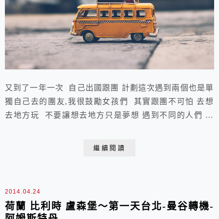
又到了一年一次 自己出國跟團 計劃這次遇到兩個也是單
獨自己去的團友,我很鼓勵女孩們 其實跟團不可怕 去想
去地方玩 不要讓想去地方只是夢想 遇到不同的人們 有
時候你會發現鑽牛角尖過生活只是給自己難處 選兩大家
知名旅行社 荷比盧麗絲花車大遊行比較華友
繼續閱讀
http://www.mitravel.com.tw/travel/hbl_lisse_11/schedule.
html加利利http://www....
2014.04.24
荷蘭 比利時 盧森堡～第一天台北-曼谷轉機-
阿姆斯特丹