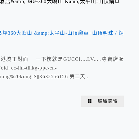
港朗廷酒店&amp; 昂坪360大嶼山 &amp;太平山-山頂纜車
正對面 一下樓就是GUCCI....LV.....專賣店喔
cid=ec-lhi-tlhkg-ppc-en-
hong%20kong||S||3632556156 第二天...
繼續閱讀