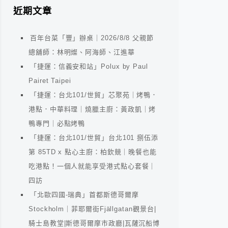
近期文章
百年台菜「豐」辦桌｜2026/8/8 父親節
總舖師：林明燦、阿海師、江進華
「捷運：信義安和站」Polux by Paul
Pairet Taipei
「捷運：台北101/世貿」芯聚苑｜烤鴨．
港點．中華料理｜燒臘主廚：黃政凱｜烤
鴨專門｜必點烤鴨
「捷運：台北101/世貿」台北101 捌伍添
第 85TD x 點心主廚：柏欽競｜晚餐也能
吃港點！一個人就能享受港式點心套餐｜
四訪
「北歐四國-瑞典」首都斯德哥爾摩
Stockholm｜菲耶爾街Fjällgatan觀景台|
騎士島教堂|斯德哥爾摩市政廳|瓦薩沉船博