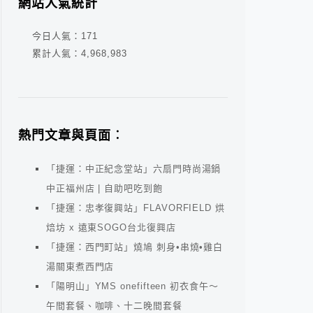
網站人氣統計
今日人氣：
171
累計人氣：
4,968,983
熱門文章與頁面︰
「捷運：中正紀念堂站」六扇門時尚湯鍋
中正福州店 | 自助吧吃到飽
「捷運：忠孝復興站」FLAVORFIELD 烘
焙坊 x 遠東SOGO台北復興店
「捷運：西門町站」燒鳩 刺身•串燒•雞白
湯關東煮西門店
「陽明山」YMS onefifteen 初衣食午～
午間套餐、咖啡、十二晚間套餐