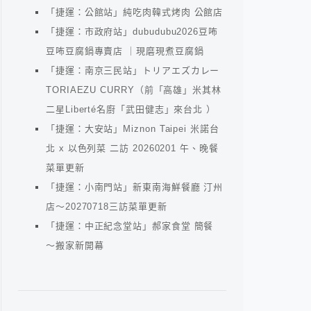
「捷運：公館站」純吃肉韓式烤肉 公館店
「捷運：市政府站」dubudubu2026豆咘
豆咘豆腐鍋專賣店 ｜現磨現煮豆腐鍋
「捷運：南京三民站」トリアエズカレー
TORIAEZU CURRY（前「高雄」米其林
二星Liberté名廚「武田健志」來台北 ）
「捷運：大安站」Miznon Taipei 米諾台
北 x 以色列菜 二訪 20260201 午、晚餐
菜單更新
「捷運：小南門站」新東南海鮮餐廳 汀州
店～20270718三訪菜單更新
「捷運：中正紀念堂站」郝家食堂 簡餐
～搬家新開幕