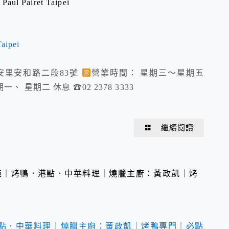
 Pairet Taipei
安里安和路二段83號
營業時間： 星期三～星期五
星期一、 星期二 休息 ☎02 2378 3333
繼續閱讀
聚苑｜烤鴨．港點．中華料理｜燒臘主廚：黃政凱｜烤