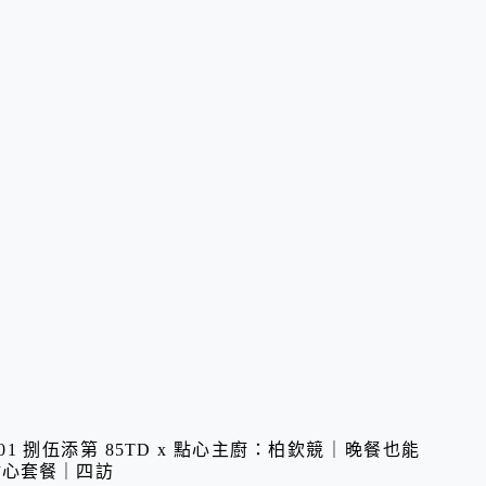
01 捌伍添第 85TD x 點心主廚：柏欽競｜晚餐也能
點心套餐｜四訪