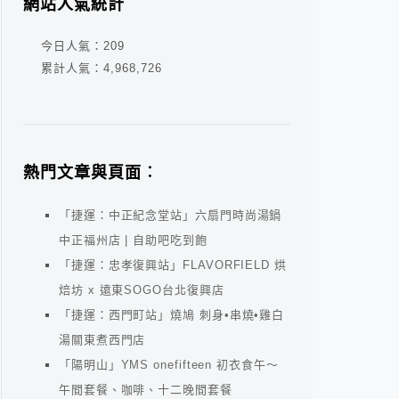
網站人氣統計
今日人氣：
209
累計人氣：
4,968,726
熱門文章與頁面︰
「捷運：中正紀念堂站」六扇門時尚湯鍋
中正福州店 | 自助吧吃到飽
「捷運：忠孝復興站」FLAVORFIELD 烘
焙坊 x 遠東SOGO台北復興店
「捷運：西門町站」燒鳩 刺身•串燒•雞白
湯關東煮西門店
「陽明山」YMS onefifteen 初衣食午～
午間套餐、咖啡、十二晚間套餐