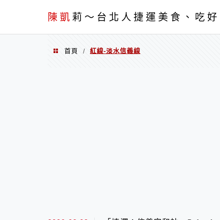
menu
陳凱
莉～台北人捷運美食、吃好
首頁
紅線-淡水信義線
/
紅線-淡水信義線