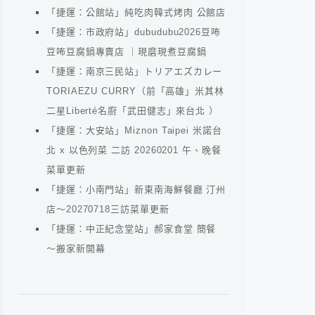
「捷運：公館站」純吃肉韓式烤肉 公館店
「捷運：市政府站」dubudubu2026豆咘
豆咘豆腐鍋專賣店 ｜現磨現煮豆腐鍋
「捷運：南京三民站」トリアエズカレー
TORIAEZU CURRY（前「高雄」米其林
二星Liberté名廚「武田健志」來台北 ）
「捷運：大安站」Miznon Taipei 米諾台
北 x 以色列菜 二訪 20260201 午、晚餐
菜單更新
「捷運：小南門站」新東南海鮮餐廳 汀州
店～20270718三訪菜單更新
「捷運：中正紀念堂站」郝家食堂 簡餐
～搬家新開幕