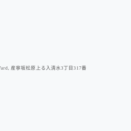
ama Ward, 産寧坂松原上る入清水3丁目317番