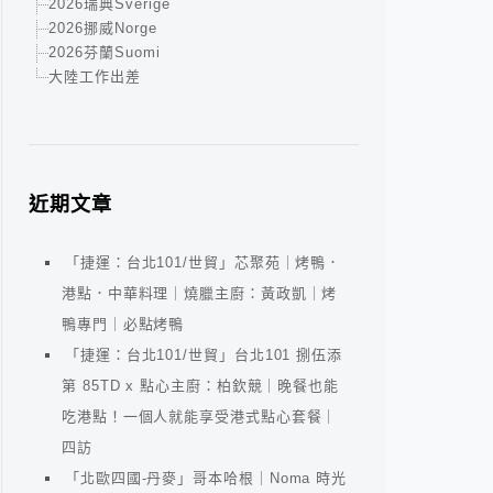
2026瑞典Sverige
2026挪威Norge
2026芬蘭Suomi
大陸工作出差
近期文章
「捷運：台北101/世貿」芯聚苑｜烤鴨．
港點．中華料理｜燒臘主廚：黃政凱｜烤
鴨專門｜必點烤鴨
「捷運：台北101/世貿」台北101 捌伍添
第 85TD x 點心主廚：柏欽競｜晚餐也能
吃港點！一個人就能享受港式點心套餐｜
四訪
「北歐四國-丹麥」哥本哈根｜Noma 時光