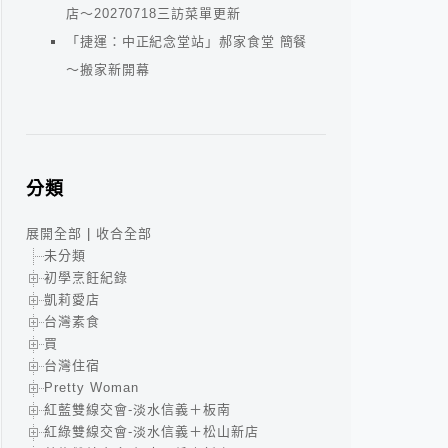
店～20270718三訪菜單更新
「捷運：中正紀念堂站」郝家食堂 簡餐
～搬家新開幕
分類
展開全部
|
收合全部
未分類
初學烹飪紀錄
凱莉愛店
台灣素食
買
台灣住宿
Pretty Woman
紅藍雙線交會-淡水信義＋板南
紅綠雙線交會-淡水信義＋松山新店