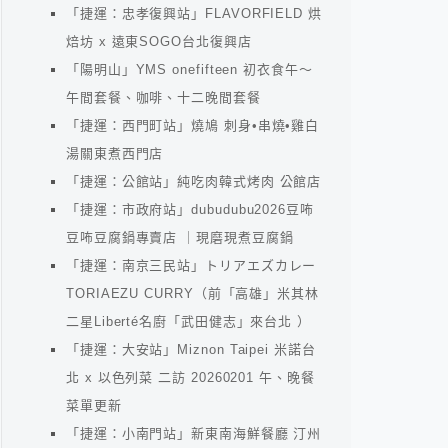
「捷運：忠孝復興站」FLAVORFIELD 烘
焙坊 x 遠東SOGO台北復興店
「陽明山」YMS onefifteen 初衣食午～
午間套餐、咖啡、十二晚間套餐
「捷運：西門町站」燒鳩 刺身•串燒•雞白
湯關東煮西門店
「捷運：公館站」純吃肉韓式烤肉 公館店
「捷運：市政府站」dubudubu2026豆咘
豆咘豆腐鍋專賣店 ｜現磨現煮豆腐鍋
「捷運：南京三民站」トリアエズカレー
TORIAEZU CURRY（前「高雄」米其林
二星Liberté名廚「武田健志」來台北 ）
「捷運：大安站」Miznon Taipei 米諾台
北 x 以色列菜 二訪 20260201 午、晚餐
菜單更新
「捷運：小南門站」新東南海鮮餐廳 汀州