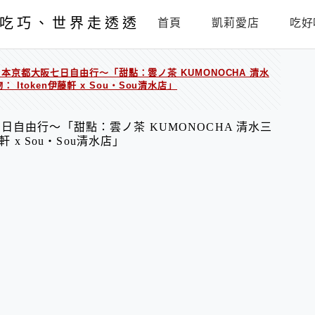
吃巧、世界走透透
首頁
凱莉愛店
吃好
517日本京都大阪七日自由行～「甜點：雲ノ茶 KUMONOCHA 清水
 Itoken伊藤軒 x Sou・Sou清水店」
大阪七日自由行～「甜點：雲ノ茶 KUMONOCHA 清水三
軒 x Sou・Sou清水店」