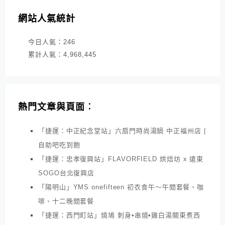
網站人氣統計
今日人氣：
246
累計人氣：
4,968,445
熱門文章與頁面︰
「捷運：中正紀念堂站」六扇門時尚湯鍋 中正福州店 |
自助吧吃到飽
「捷運：忠孝復興站」FLAVORFIELD 烘焙坊 x 遠東
SOGO台北復興店
「陽明山」YMS onefifteen 初衣食午～午間套餐、咖
啡、十二晚間套餐
「捷運：西門町站」燒鳩 刺身•串燒•雞白湯關東煮西