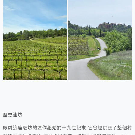
歷史油坊
眼前這座磨坊的運作起始於十九世紀末 它曾經供應了整個村