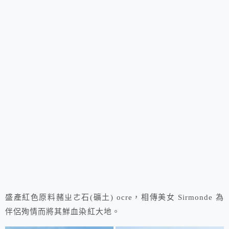
盛產紅色原料赭ㄓㄜ石(礦土) ocre，相傳美女 Sirmonde 為
伴侶殉情而將其鮮血染紅大地。