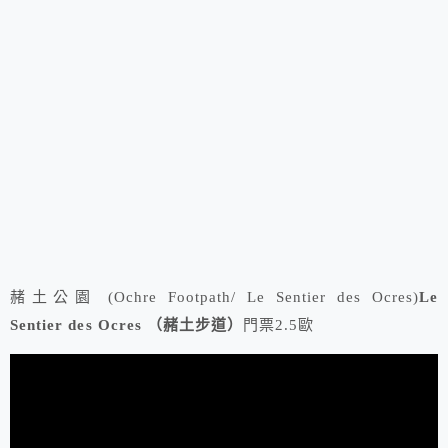
赭土公園 (Ochre Footpath/ Le Sentier des Ocres)
Le
Sentier des Ocres （赭土步道）
門票2.5歐