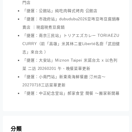
門店
「捷運：公館站」純吃肉韓式烤肉 公館店
「捷運：市政府站」dubudubu2026豆咘豆咘豆腐鍋專
賣店 ｜現磨現煮豆腐鍋
「捷運：南京三民站」トリアエズカレー TORIAEZU
CURRY（前「高雄」米其林二星Liberté名廚「武田健
志」來台北 ）
「捷運：大安站」Miznon Taipei 米諾台北 x 以色列
菜 二訪 20260201 午、晚餐菜單更新
「捷運：小南門站」新東南海鮮餐廳 汀州店～
20270718三訪菜單更新
「捷運：中正紀念堂站」郝家食堂 簡餐 ～搬家新開幕
分類