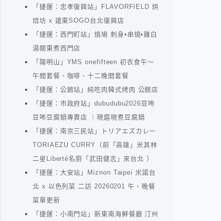
「捷運：忠孝復興站」FLAVORFIELD 烘
焙坊 x 遠東SOGO台北復興店
「捷運：西門町站」燒鳩 刺身•串燒•雞白
湯關東煮西門店
「陽明山」YMS onefifteen 初衣食午～
午間套餐、咖啡、十二晚間套餐
「捷運：公館站」純吃肉韓式烤肉 公館店
「捷運：市政府站」dubudubu2026豆咘
豆咘豆腐鍋專賣店 ｜現磨現煮豆腐鍋
「捷運：南京三民站」トリアエズカレー
TORIAEZU CURRY（前「高雄」米其林
二星Liberté名廚「武田健志」來台北 ）
「捷運：大安站」Miznon Taipei 米諾台
北 x 以色列菜 二訪 20260201 午、晚餐
菜單更新
「捷運：小南門站」新東南海鮮餐廳 汀州