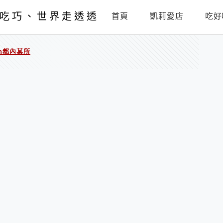
吃巧、世界走透透
首頁
凱莉愛店
吃好
in都內某所