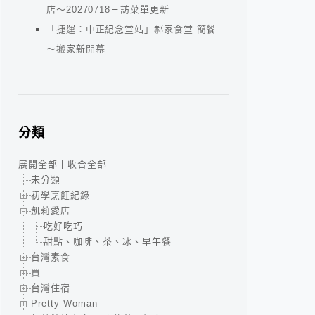
店～20270718三訪菜單更新
「捷運：中正紀念堂站」郝家食堂 簡餐
～搬家新開幕
分類
展開全部
|
收合全部
未分類
初學烹飪紀錄
凱莉愛店
吃好吃巧
甜點、咖啡、茶、冰、早午餐
台灣素食
買
台灣住宿
Pretty Woman