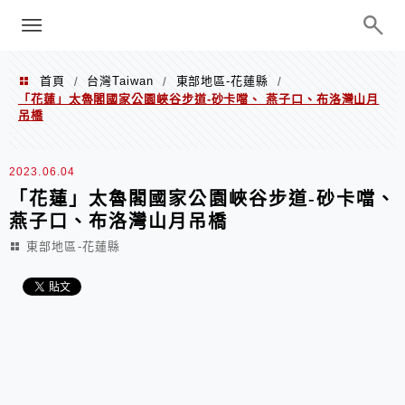
menu
陳凱莉～台北人捷運美食、吃好吃
巧、世界走透透
首頁
台灣Taiwan
東部地區-花蓮縣
/
/
/
「花蓮」太魯閣國家公園峽谷步道-砂卡噹、 燕子口、布洛灣山月
吊橋
2023.06.04
「花蓮」太魯閣國家公園峽谷步道-砂卡噹、
燕子口、布洛灣山月吊橋
東部地區-花蓮縣