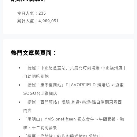
今日人氣：
235
累計人氣：
4,969,051
熱門文章與頁面︰
「捷運：中正紀念堂站」六扇門時尚湯鍋 中正福州店 |
自助吧吃到飽
「捷運：忠孝復興站」FLAVORFIELD 烘焙坊 x 遠東
SOGO台北復興店
「捷運：西門町站」燒鳩 刺身•串燒•雞白湯關東煮西
門店
「陽明山」YMS onefifteen 初衣食午～午間套餐、咖
啡、十二晚間套餐
「捷運：公館站」純吃肉韓式烤肉 公館店