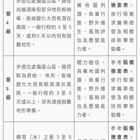
步道位處偏遠山區，路徑
備地圖判
檢查表
，
尚稱清晰但部分地形較崎
第
讀、負重行
依行程需
嶇、氣候變化大而有潛在
4
進、野外維
求攜帶宿
風險，一般行程約 3 至 5
級
生、風險評
營及相關
天，或約3 天以內但有困
估及應變能
技術攀登
難地形。
力者。
裝備。
體力極佳，
參考
裝備
步道位處偏遠山區，路徑
具備地圖判
檢查表
，
較為原始， 地形、氣候
第
讀、負重行
依行程需
變化大而有較高潛在風
5
進、野外維
求攜帶宿
險，一般行程約 3 至 5
級
生、風險評
營及相關
天或以上，須有渡過困難
估及應變能
技術攀登
地形準備。
力者。
裝備。
參考
裝備
積雪（冰）之第 3 至 5
檢查表
，