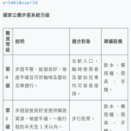
n=5401&csn=54
國家公園步道系統分級
難
度
說明
適合對象
建議裝備
等
級
全齡人口，
飲水、備
第
步道平整，設施良好，坡
輪椅使用者
用糧、雨
0
度平緩且可供輪椅及嬰幼
及嬰幼兒車
具、手
級
兒車通行。
均可容易使
機。
用。
飲水、備
第
步道設施良好並提供解說
用糧、雨
1
資源，坡度平緩，一般行
步行民眾。
具、手
級
程約半天至 1 天以內。
機。