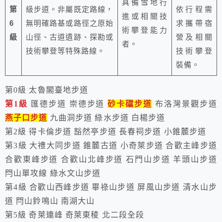
具備雪地行
第
級步道。非屬既定路線，
依行程需
進或相關技
6
無明確路基或路徑之原始
求攜帶宿
術攀登能力
級
山徑、古道遺跡、探勘或
營及相關
者。
技術攀登等特殊路線。
技術攀登
裝備。
第0級 太魯閣臺地步道
第1級
匯德步道 崇德步道
砂卡礑步道
布洛灣景觀步道
燕子口步道
九曲洞步道 綠水步道 白楊步道
第2級 得卡倫步道 豁然亭步道 長春祠步道 小錐麓步道
第3級 大禮大同步道 錐麓古道 小奇萊步道 合歡主峰步道
合歡東峰步道 合歡山北峰步道 石門山步道 羊頭山步道
閂山單攻線 綠水文山步道
第4級 合歡山西峰步道 畢祿山步道 屏風山步道 清水山步
道 閂山鈴鳴山 南湖大山
第5級 奇萊連峰 奇萊東稜 北二段全段