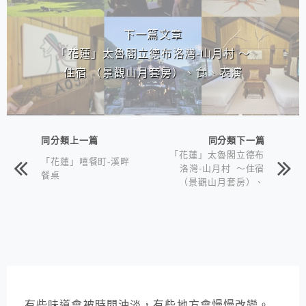
下一篇文章
「花蓮」太魯閣立德布洛灣-山月村 ～
住宿 （景觀山月套房）、食、表演
同分類上一篇
同分類下一篇
「花蓮」太魯閣立德布
「花蓮」嘻餐町-溪畔
洛灣-山月村 ～住宿
餐桌
（景觀山月套房）、
食、表演
有些味道會被時間沖淡，有些地方會慢慢改變。