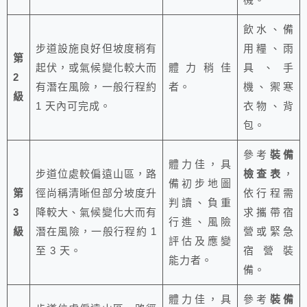
飲水、備
步道設施良好但坡度稍有
用糧、雨
第
起伏，或氣候變化較大而
體力稍佳
具、手
2
有潛在風險，一般行程約
者。
機、禦寒
級
1 天內可完成。
衣物、背
包。
參考
裝備
體力佳，具
步道位處較偏遠山區，路
檢查表
，
備初步地圖
第
徑尚稱清晰但部分坡度升
依行程需
判讀、負重
3
降較大、氣候變化大而有
求攜帶宿
行進、風險
級
潛在風險，一般行程約 1
營或緊急
評估及應變
至 3 天。
宿營裝
能力者。
備。
體力佳，具
參考
裝備