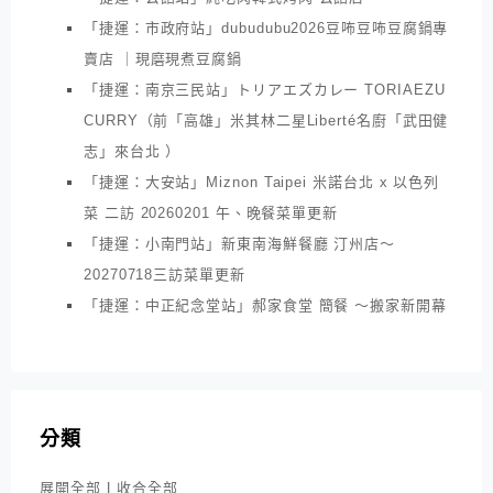
「捷運：市政府站」dubudubu2026豆咘豆咘豆腐鍋專
賣店 ｜現磨現煮豆腐鍋
「捷運：南京三民站」トリアエズカレー TORIAEZU
CURRY（前「高雄」米其林二星Liberté名廚「武田健
志」來台北 ）
「捷運：大安站」Miznon Taipei 米諾台北 x 以色列
菜 二訪 20260201 午、晚餐菜單更新
「捷運：小南門站」新東南海鮮餐廳 汀州店～
20270718三訪菜單更新
「捷運：中正紀念堂站」郝家食堂 簡餐 ～搬家新開幕
分類
展開全部
|
收合全部