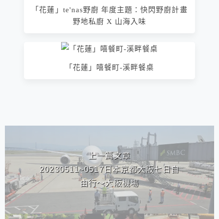
「花蓮」te'nas野廚 年度主題：快閃野廚計畫
野地私廚 X 山海入味
「花蓮」嘻餐町-溪畔餐桌
相連文章
上一篇文章
20230511~0517日本京都大阪七日自
由行～大阪機場