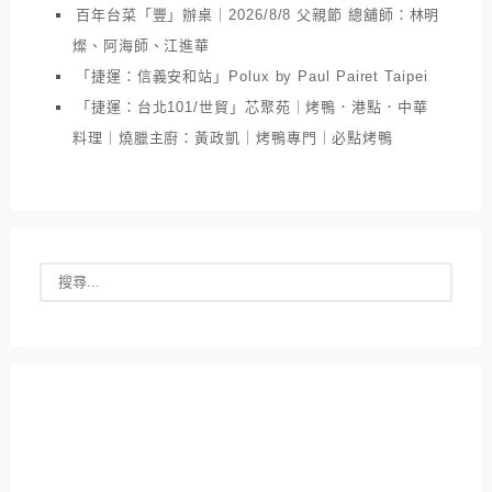
百年台菜「豐」辦桌｜2026/8/8 父親節 總舖師：林明
燦、阿海師、江進華
「捷運：信義安和站」Polux by Paul Pairet Taipei
「捷運：台北101/世貿」芯聚苑｜烤鴨．港點．中華
料理｜燒臘主廚：黃政凱｜烤鴨專門｜必點烤鴨