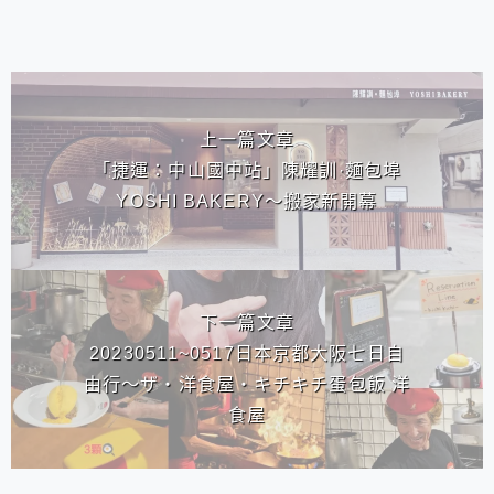
相連文章
上一篇文章
「捷運：中山國中站」陳耀訓·麵包埠
YOSHI BAKERY～搬家新開幕
下一篇文章
20230511~0517日本京都大阪七日自
由行～ザ・洋食屋・キチキチ蛋包飯 洋
食屋