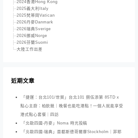
2024香港Hong Kong
2025義大利Italy
2025梵蒂岡Vatican
2026丹麥Danmark
2026瑞典Sverige
2026挪威Norge
2026芬蘭Suomi
大陸工作出差
近期文章
「捷運：台北101/世貿」台北101 捌伍添第 85TD x
點心主廚：柏欽競｜晚餐也能吃港點！一個人就能享受
港式點心套餐｜四訪
「北歐四國-丹麥」Noma 時光投稿
「北歐四國-瑞典」首都斯德哥爾摩Stockholm｜菲耶