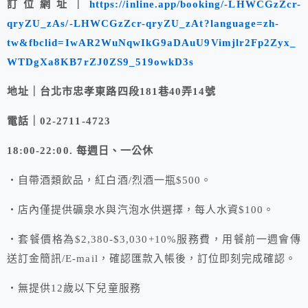
訂位網址｜
https://inline.app/booking/-LHWCGzZcr-
qryZU_zAs/-LHWCGzZcr-qryZU_zAt?language=zh-
tw&fbclid=IwAR2WuNqwIkG9aDAuU9Vimjlr2Fp2Zyx_
WTDgXa8KB7rZJ0ZS9_519owkD3s
地址｜台北市忠孝東路四段181巷40弄14號
電話｜02-2711-4723
18:00-22:00. 每週日、一公休
・自帶酒類飲品，紅白酒/烈酒一瓶$500。
・店內僅提供礦泉水與汽泡水供選擇，每人水資$100。
・套餐價格為$2,380-$3,030+10%服務費，用餐前一週會傳
送訂金簡訊/E-mail，確認匯款入帳後，訂位即刻完成確認。
・無提供12歲以下兒童服務