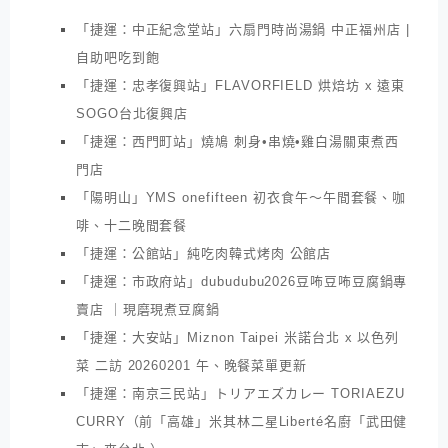
「捷運：中正紀念堂站」六扇門時尚湯鍋 中正福州店 |
自助吧吃到飽
「捷運：忠孝復興站」FLAVORFIELD 烘焙坊 x 遠東
SOGO台北復興店
「捷運：西門町站」燒鳩 刺身•串燒•雞白湯關東煮西
門店
「陽明山」YMS onefifteen 初衣食午～午間套餐、咖
啡、十二晚間套餐
「捷運：公館站」純吃肉韓式烤肉 公館店
「捷運：市政府站」dubudubu2026豆咘豆咘豆腐鍋專
賣店 ｜現磨現煮豆腐鍋
「捷運：大安站」Miznon Taipei 米諾台北 x 以色列
菜 二訪 20260201 午、晚餐菜單更新
「捷運：南京三民站」トリアエズカレー TORIAEZU
CURRY（前「高雄」米其林二星Liberté名廚「武田健