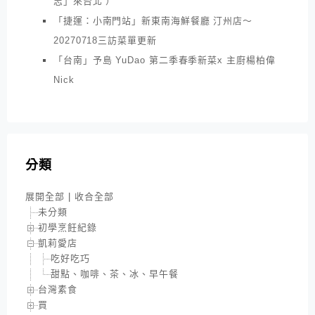
志」來台北 ）
「捷運：小南門站」新東南海鮮餐廳 汀州店～
20270718三訪菜單更新
「台南」予島 YuDao 第二季春季新菜x 主廚楊柏偉
Nick
分類
展開全部
|
收合全部
未分類
初學烹飪紀錄
凱莉愛店
吃好吃巧
甜點、咖啡、茶、冰、早午餐
台灣素食
買