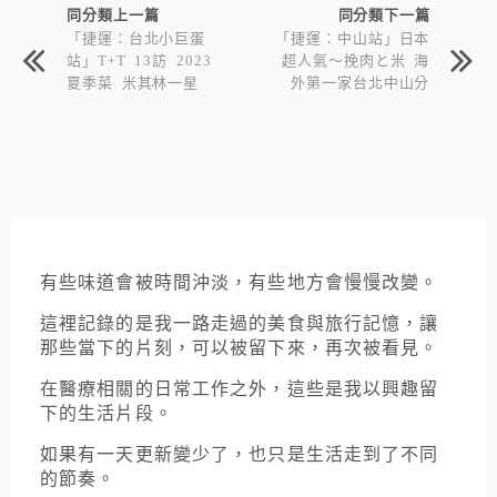
同分類上一篇
同分類下一篇
「捷運：台北小巨蛋
「捷運：中山站」日本
站」T+T 13訪 2023
超人氣～挽肉と米 海
夏季菜 米其林一星
外第一家台北中山分
店-炭火現烤漢堡排與
新鮮現煮白飯專門店～
2023/9月全面改-☑線
上訂位 （☒電話 ☒現
場預訂）
有些味道會被時間沖淡，有些地方會慢慢改變。
這裡記錄的是我一路走過的美食與旅行記憶，讓
那些當下的片刻，可以被留下來，再次被看見。
在醫療相關的日常工作之外，這些是我以興趣留
下的生活片段。
如果有一天更新變少了，也只是生活走到了不同
的節奏。