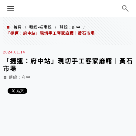
menu
陳凱莉～台北人捷運美食、吃好吃
巧、世界走透透
首頁
藍線-板南線
藍線：府中
/
/
/
「捷運：府中站」現切手工客家麻糬｜黃石市場
2024.01.14
「捷運：府中站」現切手工客家麻糬｜黃石
市場
藍線：府中