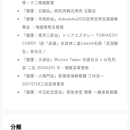
啡、十二晚間套餐
「捷運：公館站」純吃肉韓式烤肉 公館店
「捷運：市政府站」dubudubu2026豆咘豆咘豆腐鍋專
賣店 ｜現磨現煮豆腐鍋
「捷運：南京三民站」トリアエズカレー TORIAEZU
CURRY（前「高雄」米其林二星Liberté名廚「武田健
志」來台北 ）
「捷運：大安站」Miznon Taipei 米諾台北 x 以色列
菜 二訪 20260201 午、晚餐菜單更新
「捷運：小南門站」新東南海鮮餐廳 汀州店～
20270718三訪菜單更新
「捷運：中正紀念堂站」郝家食堂 簡餐 ～搬家新開幕
分類