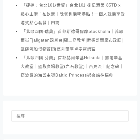
「捷運：台北101/世貿」台北101 捌伍添第 85TD x
點心主廚：柏欽競｜晚餐也能吃港點！一個人就能享受
港式點心套餐｜四訪
「北歐四國-瑞典」首都斯德哥爾摩Stockholm｜菲耶
爾街Fjällgatan觀景台|騎士島教堂|斯德哥爾摩市政廳|
瓦薩沉船博物館|斯德哥爾摩卓寧霍姆宮
「北歐四國-芬蘭」首都赫爾辛基Helsinki｜赫爾辛基
大教堂｜聖殿廣場教堂(岩石教堂)｜西貝流士紀念碑｜
搭波羅的海公主號Baltic Princess過夜船往瑞典