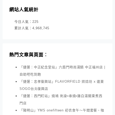
網站人氣統計
今日人氣：
225
累計人氣：
4,968,745
熱門文章與頁面︰
「捷運：中正紀念堂站」六扇門時尚湯鍋 中正福州店 |
自助吧吃到飽
「捷運：忠孝復興站」FLAVORFIELD 烘焙坊 x 遠東
SOGO台北復興店
「捷運：西門町站」燒鳩 刺身•串燒•雞白湯關東煮西
門店
「陽明山」YMS onefifteen 初衣食午～午間套餐、咖