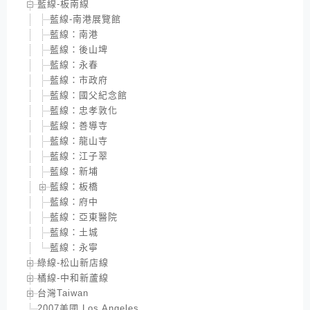
藍線-板南線
藍線-南港展覽館
藍線：南港
藍線：後山埤
藍線：永春
藍線：市政府
藍線：國父紀念館
藍線：忠孝敦化
藍線：善導寺
藍線：龍山寺
藍線：江子翠
藍線：新埔
藍線：板橋
藍線：府中
藍線：亞東醫院
藍線：土城
藍線：永寧
綠線-松山新店線
橘線-中和新蘆線
台灣Taiwan
2007美國 Los Angeles