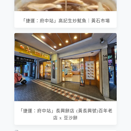
「捷運：府中站」高記生炒魷魚｜黃石市場
「捷運：府中站」長興餅店 (黃長興號)百年老
店 x 豆沙餅