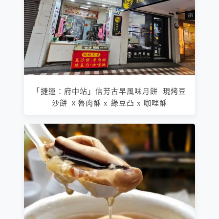
「捷運：府中站」信芳古早風味月餅 現烤豆
沙餅 ｘ魯肉酥 x 綠豆凸 x 咖哩酥