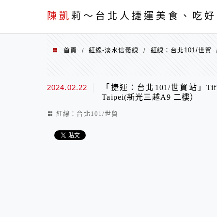
menu
陳凱
莉～台北人捷運美食、吃好
首頁
紅線-淡水信義線
紅線：台北101/世貿
/
/
2024.02.22
「捷運：台北101/世貿站」Tiffan
Taipei(新光三越A9 二樓）
紅線：台北101/世貿