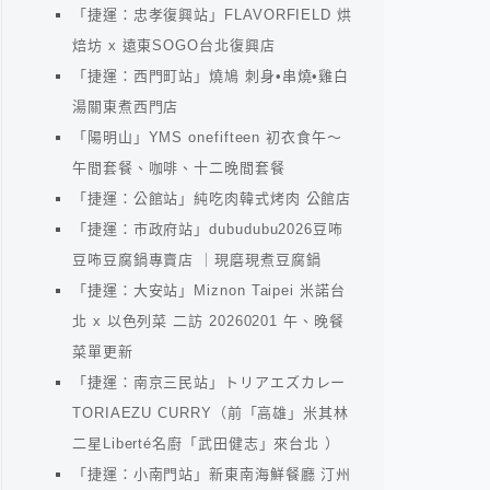
「捷運：忠孝復興站」FLAVORFIELD 烘
焙坊 x 遠東SOGO台北復興店
「捷運：西門町站」燒鳩 刺身•串燒•雞白
湯關東煮西門店
「陽明山」YMS onefifteen 初衣食午～
午間套餐、咖啡、十二晚間套餐
「捷運：公館站」純吃肉韓式烤肉 公館店
「捷運：市政府站」dubudubu2026豆咘
豆咘豆腐鍋專賣店 ｜現磨現煮豆腐鍋
「捷運：大安站」Miznon Taipei 米諾台
北 x 以色列菜 二訪 20260201 午、晚餐
菜單更新
「捷運：南京三民站」トリアエズカレー
TORIAEZU CURRY（前「高雄」米其林
二星Liberté名廚「武田健志」來台北 ）
「捷運：小南門站」新東南海鮮餐廳 汀州