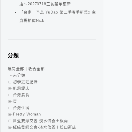
店～20270718三訪菜單更新
「台南」予島 YuDao 第二季春季新菜x 主
廚楊柏偉Nick
分類
展開全部
|
收合全部
未分類
初學烹飪紀錄
凱莉愛店
台灣素食
買
台灣住宿
Pretty Woman
紅藍雙線交會-淡水信義＋板南
紅綠雙線交會-淡水信義＋松山新店