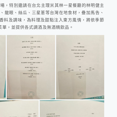
次登陸亞洲市場，特別邀請在台北主理米其林一星餐廳的林明健主
用筊白筍、龍眼、絲瓜、三星蔥等台灣在地食材，疊加馬告、
香料及調味，為料理及甜點注入東方風情，將依季節
菜單，並提供各式調酒及無酒精飲品。