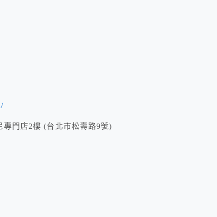
/
蒂芙尼專門店2樓 (台北市松壽路9號)