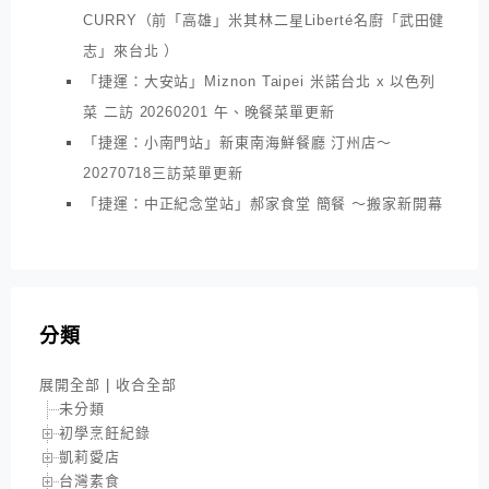
CURRY（前「高雄」米其林二星Liberté名廚「武田健
志」來台北 ）
「捷運：大安站」Miznon Taipei 米諾台北 x 以色列
菜 二訪 20260201 午、晚餐菜單更新
「捷運：小南門站」新東南海鮮餐廳 汀州店～
20270718三訪菜單更新
「捷運：中正紀念堂站」郝家食堂 簡餐 ～搬家新開幕
分類
展開全部
|
收合全部
未分類
初學烹飪紀錄
凱莉愛店
台灣素食