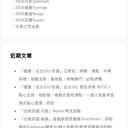
2026丹麥Danmark
2026瑞典Sverige
2026挪威Norge
2026芬蘭Suomi
大陸工作出差
近期文章
「捷運：台北101/世貿」芯聚苑｜烤鴨．港點．中華
料理｜燒臘主廚：黃政凱｜烤鴨專門｜必點烤鴨
「捷運：台北101/世貿」台北101 捌伍添第 85TD x
點心主廚：柏欽競｜晚餐也能吃港點！一個人就能享受
港式點心套餐｜四訪
「北歐四國-丹麥」Noma 時光投稿
「北歐四國-瑞典」首都斯德哥爾摩Stockholm｜菲耶
爾街Fjällgatan觀景台|騎士島教堂|斯德哥爾摩市政廳|