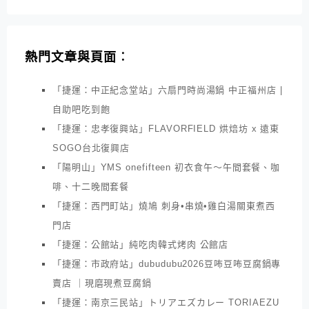
熱門文章與頁面︰
「捷運：中正紀念堂站」六扇門時尚湯鍋 中正福州店 |
自助吧吃到飽
「捷運：忠孝復興站」FLAVORFIELD 烘焙坊 x 遠東
SOGO台北復興店
「陽明山」YMS onefifteen 初衣食午～午間套餐、咖
啡、十二晚間套餐
「捷運：西門町站」燒鳩 刺身•串燒•雞白湯關東煮西
門店
「捷運：公館站」純吃肉韓式烤肉 公館店
「捷運：市政府站」dubudubu2026豆咘豆咘豆腐鍋專
賣店 ｜現磨現煮豆腐鍋
「捷運：南京三民站」トリアエズカレー TORIAEZU