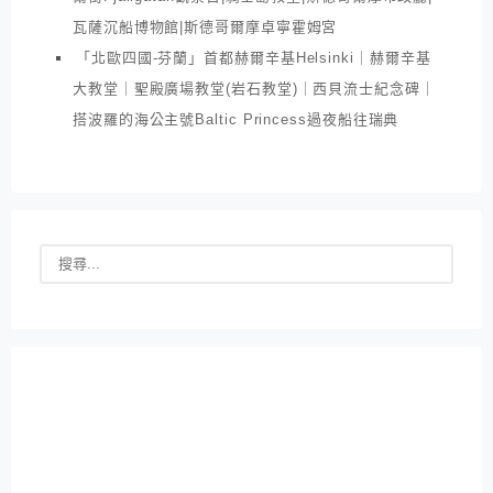
瓦薩沉船博物館|斯德哥爾摩卓寧霍姆宮
「北歐四國-芬蘭」首都赫爾辛基Helsinki｜赫爾辛基
大教堂｜聖殿廣場教堂(岩石教堂)｜西貝流士紀念碑｜
搭波羅的海公主號Baltic Princess過夜船往瑞典