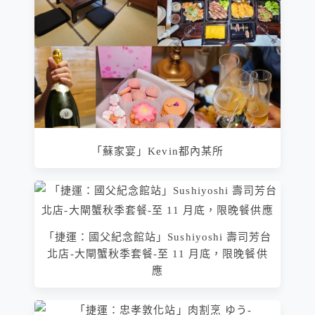
「蘇家宴」Kevin都內某所
「捷運：國父紀念館站」Sushiyoshi 壽司芳台
北店-大閘蟹秋季套餐-至 11 月底，限晚餐供
應