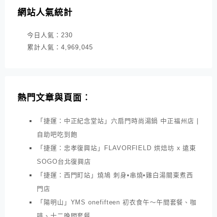
網站人氣統計
今日人氣：
230
累計人氣：
4,969,045
熱門文章與頁面︰
「捷運：中正紀念堂站」六扇門時尚湯鍋 中正福州店 |
自助吧吃到飽
「捷運：忠孝復興站」FLAVORFIELD 烘焙坊 x 遠東
SOGO台北復興店
「捷運：西門町站」燒鳩 刺身•串燒•雞白湯關東煮西
門店
「陽明山」YMS onefifteen 初衣食午～午間套餐、咖
啡、十二晚間套餐