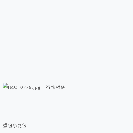
蟹粉小籠包