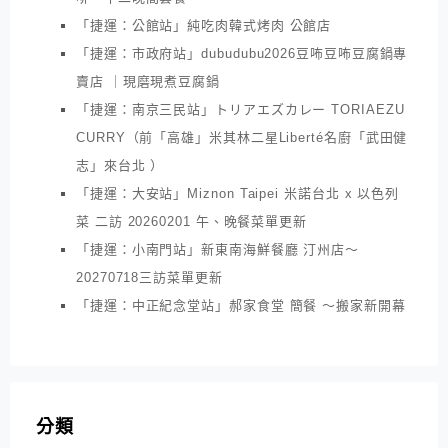
「捷運：公館站」純吃肉韓式烤肉 公館店
「捷運：市政府站」dubudubu2026豆咘豆咘豆腐鍋專
賣店 ｜現磨現煮豆腐鍋
「捷運：南京三民站」トリアエズカレー TORIAEZU
CURRY（前「高雄」米其林二星Liberté名廚「武田健
志」來台北 ）
「捷運：大安站」Miznon Taipei 米諾台北 x 以色列
菜 二訪 20260201 午、晚餐菜單更新
「捷運：小南門站」新東南海鮮餐廳 汀州店～
20270718三訪菜單更新
「捷運：中正紀念堂站」郝家食堂 簡餐 ～搬家新開幕
分類