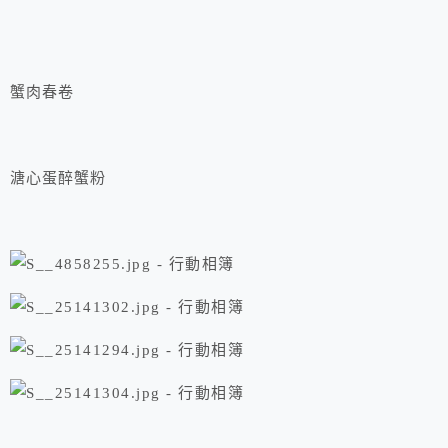
蟹肉春卷
溏心蛋醉蟹粉