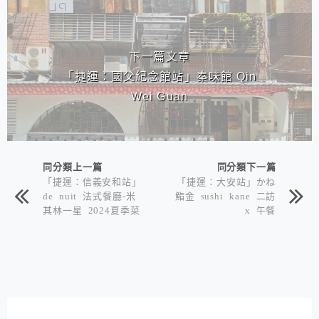
下一篇文章
「捷運：國父紀念館站」秦味館 Qin
Wei Guan
同分類上一篇
同分類下一篇
「捷運：信義安和站」
「捷運：大安站」かね
de nuit 法式餐廳-米
鮨金 sushi kane 二訪
其林一星 2024夏季菜
x 午餐
x二訪