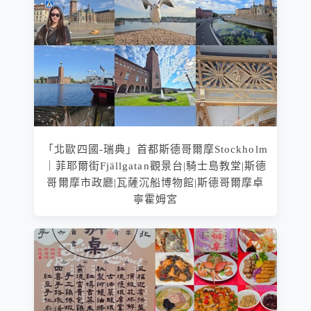
「北歐四國-瑞典」首都斯德哥爾摩Stockholm
｜菲耶爾街Fjällgatan觀景台|騎士島教堂|斯德
哥爾摩市政廳|瓦薩沉船博物館|斯德哥爾摩卓
寧霍姆宮