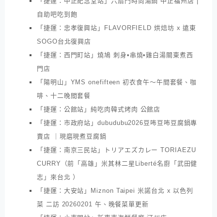
「捷運：中正紀念堂站」六扇門時尚湯鍋 中正福州店 |
自助吧吃到飽
「捷運：忠孝復興站」FLAVORFIELD 烘焙坊 x 遠東
SOGO台北復興店
「捷運：西門町站」燒鳩 刺身•串燒•雞白湯關東煮西
門店
「陽明山」YMS onefifteen 初衣食午～午間套餐、咖
啡、十二晚間套餐
「捷運：公館站」純吃肉韓式烤肉 公館店
「捷運：市政府站」dubudubu2026豆咘豆咘豆腐鍋專
賣店 ｜現磨現煮豆腐鍋
「捷運：南京三民站」トリアエズカレー TORIAEZU
CURRY（前「高雄」米其林二星Liberté名廚「武田健
志」來台北 ）
「捷運：大安站」Miznon Taipei 米諾台北 x 以色列
菜 二訪 20260201 午、晚餐菜單更新