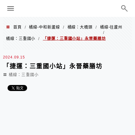
menu
陳凱莉～台北人捷運美食、吃好吃
巧、世界走透透
首頁
橘線-中和新蘆線
橘線：大橋頭
橘線-往蘆州
/
/
/
/
橘線：三重國小
「捷運：三重國小站」永晉藥膳坊
/
2024.09.15
「捷運：三重國小站」永晉藥膳坊
橘線：三重國小