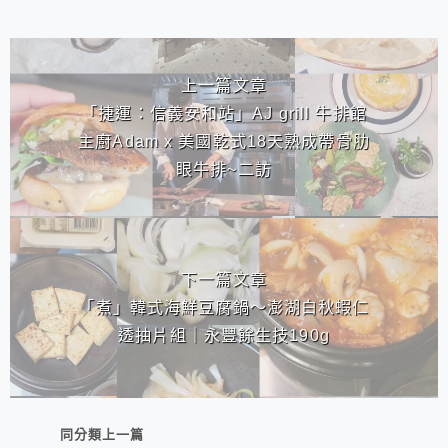
相連文章
上一篇文章
「捷運：信義安和站」AJ grill 牛排館
主廚Adam x 美國乾式18天熟成帶骨肋
眼牛排~二訪
下一篇文章
「煮」韓式海鮮豆腐鍋～澎湖白秋蝦仁
透抽片組｜永豐餘生技190g
同分類上一篇