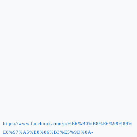
https://www.facebook.com/p/%E6%B0%B8%E6%99%89%
E8%97%A5%E8%86%B3%E5%9D%8A-