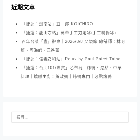
近期文章
「捷運：劍南站」亘一郎 KOICHIRO
「捷運：龍山寺站」萬華手工刀削冰(手工粉條冰)
百年台菜「豐」辦桌｜2026/8/8 父親節 總舖師：林明
燦、阿海師、江進華
「捷運：信義安和站」Polux by Paul Pairet Taipei
「捷運：台北101/世貿」芯聚苑｜烤鴨．港點．中華
料理｜燒臘主廚：黃政凱｜烤鴨專門｜必點烤鴨