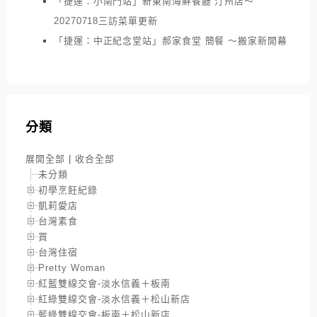
「捷運：小南門站」新東南海鮮餐廳 汀州店～
20270718三訪菜單更新
「捷運：中正紀念堂站」郝家食堂 簡餐 ～搬家新開幕
分類
展開全部
|
收合全部
未分類
初學烹飪紀錄
凱莉愛店
台灣素食
買
台灣住宿
Pretty Woman
紅藍雙線交會-淡水信義＋板南
紅綠雙線交會-淡水信義＋松山新店
藍綠雙線交會-板南＋松山新店