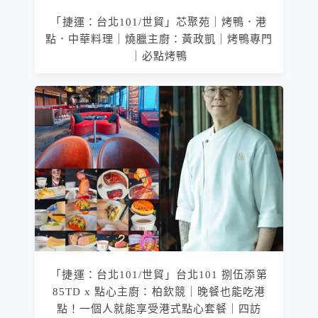
「捷運：台北101/世貿」芯聚苑｜烤鴨．港
點．中華料理｜燒臘主廚：黃政凱｜烤鴨專門
｜必點烤鴨
「捷運：台北101/世貿」台北101 捌伍添第
85TD x 點心主廚：柏欽競｜晚餐也能吃港
點！一個人就能享受港式點心套餐｜四訪