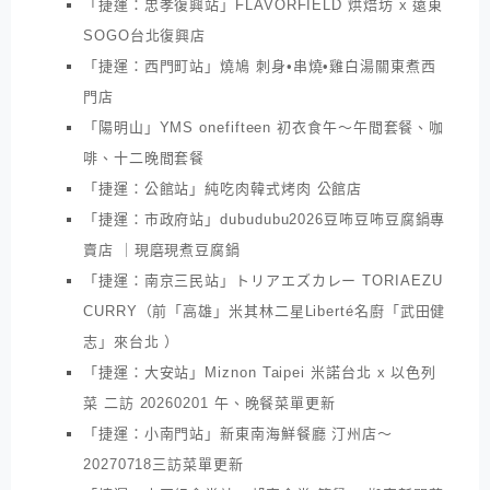
「捷運：忠孝復興站」FLAVORFIELD 烘焙坊 x 遠東
SOGO台北復興店
「捷運：西門町站」燒鳩 刺身•串燒•雞白湯關東煮西
門店
「陽明山」YMS onefifteen 初衣食午～午間套餐、咖
啡、十二晚間套餐
「捷運：公館站」純吃肉韓式烤肉 公館店
「捷運：市政府站」dubudubu2026豆咘豆咘豆腐鍋專
賣店 ｜現磨現煮豆腐鍋
「捷運：南京三民站」トリアエズカレー TORIAEZU
CURRY（前「高雄」米其林二星Liberté名廚「武田健
志」來台北 ）
「捷運：大安站」Miznon Taipei 米諾台北 x 以色列
菜 二訪 20260201 午、晚餐菜單更新
「捷運：小南門站」新東南海鮮餐廳 汀州店～
20270718三訪菜單更新