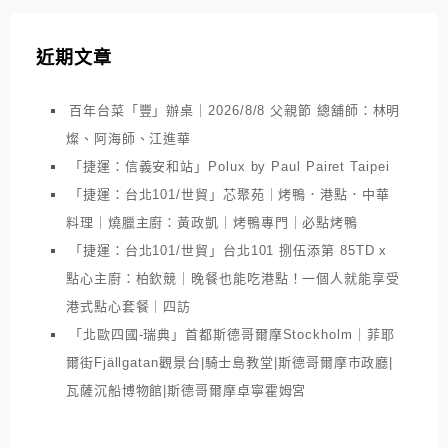
近期文章
百年台菜「豐」辦桌｜2026/8/8 父親節 總舖師：林明
燦、阿海師、江進華
「捷運：信義安和站」Polux by Paul Pairet Taipei
「捷運：台北101/世貿」芯聚苑｜烤鴨．港點．中華
料理｜燒臘主廚：黃政凱｜烤鴨專門｜必點烤鴨
「捷運：台北101/世貿」台北101 捌伍添第 85TD x
點心主廚：柏欽競｜晚餐也能吃港點！一個人就能享受
港式點心套餐｜四訪
「北歐四國-瑞典」首都斯德哥爾摩Stockholm｜菲耶
爾街Fjällgatan觀景台|騎士島教堂|斯德哥爾摩市政廳|
瓦薩沉船博物館|斯德哥爾摩卓寧霍姆宮