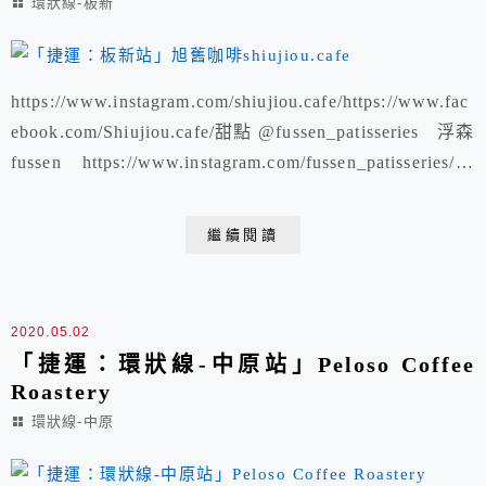
環狀線-板新
https://www.instagram.com/shiujiou.cafe/https://www.fac
ebook.com/Shiujiou.cafe/甜點 @fussen_patisseries 浮森
fussen https://www.instagram.com/fussen_patisseries/植
栽 @chensplant Chen's Plant 陳家立葉 ht...
繼續閱讀
2020.05.02
「捷運：環狀線-中原站」Peloso Coffee
Roastery
環狀線-中原