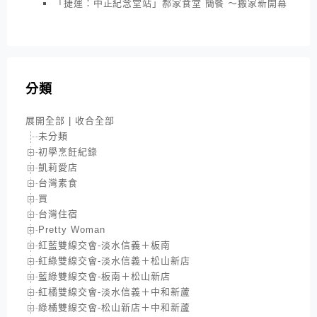
「捷運：中正紀念堂站」郝家食堂 簡餐 ～搬家新開幕
分類
展開全部
|
收合全部
未分類
初學烹飪紀錄
凱莉愛店
台灣素食
買
台灣住宿
Pretty Woman
紅藍雙線交會-淡水信義＋板南
紅綠雙線交會-淡水信義＋松山新店
藍綠雙線交會-板南＋松山新店
紅橘雙線交會-淡水信義＋中和新蘆
綠橘雙線交會-松山新店＋中和新蘆