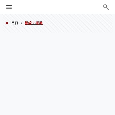
menu
陳凱莉～台北人捷運美食、吃好吃
巧、世界走透透
首頁
藍線：板橋
/
藍線：板橋