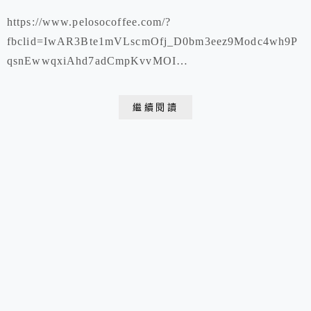
https://www.pelosocoffee.com/?
fbclid=IwAR3Bte1mVLscmOfj_D0bm3eez9Modc4wh9P
qsnEwwqxiAhd7adCmpKvvMOI
https://www.facebook.com/pelosocoffee2/ 新北市中和區
立德街98巷61號 02 2204 1330 營業時間 上午8:00 - 下
繼續閱讀
午5:00 日一休 https...