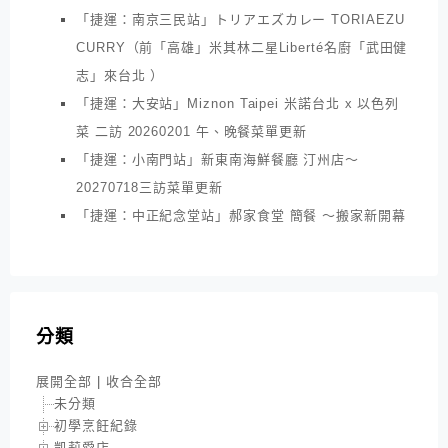
「捷運：南京三民站」トリアエズカレー TORIAEZU
CURRY（前「高雄」米其林二星Liberté名廚「武田健
志」來台北 ）
「捷運：大安站」Miznon Taipei 米諾台北 x 以色列
菜 二訪 20260201 午、晚餐菜單更新
「捷運：小南門站」新東南海鮮餐廳 汀州店～
20270718三訪菜單更新
「捷運：中正紀念堂站」郝家食堂 簡餐 ～搬家新開幕
分類
展開全部
|
收合全部
未分類
初學烹飪紀錄
凱莉愛店