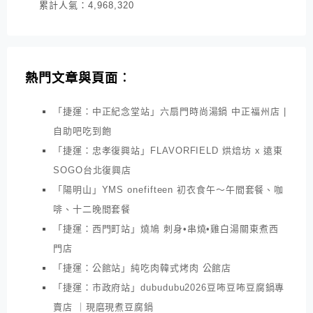
累計人氣：
4,968,320
熱門文章與頁面︰
「捷運：中正紀念堂站」六扇門時尚湯鍋 中正福州店 |
自助吧吃到飽
「捷運：忠孝復興站」FLAVORFIELD 烘焙坊 x 遠東
SOGO台北復興店
「陽明山」YMS onefifteen 初衣食午～午間套餐、咖
啡、十二晚間套餐
「捷運：西門町站」燒鳩 刺身•串燒•雞白湯關東煮西
門店
「捷運：公館站」純吃肉韓式烤肉 公館店
「捷運：市政府站」dubudubu2026豆咘豆咘豆腐鍋專
賣店 ｜現磨現煮豆腐鍋