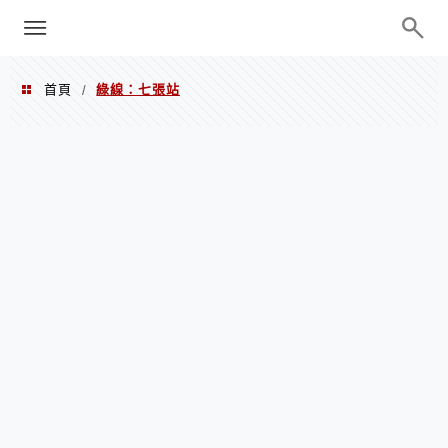
menu
陳凱莉～台北人捷運美食、吃好吃
巧、世界走透透
首頁
綠線：七張站
/
綠線：七張站