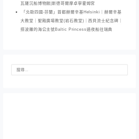
瓦薩沉船博物館|斯德哥爾摩卓寧霍姆宮
「北歐四國-芬蘭」首都赫爾辛基Helsinki｜赫爾辛基
大教堂｜聖殿廣場教堂(岩石教堂)｜西貝流士紀念碑｜
搭波羅的海公主號Baltic Princess過夜船往瑞典