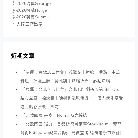
2026瑞典Sverige
2026挪威Norge
2026芬蘭Suomi
大陸工作出差
近期文章
「捷運：台北101/世貿」芯聚苑｜烤鴨．港點．中華
料理｜燒臘主廚：黃政凱｜烤鴨專門｜必點烤鴨
「捷運：台北101/世貿」台北101 捌伍添第 85TD x
點心主廚：柏欽競｜晚餐也能吃港點！一個人就能享受
港式點心套餐｜四訪
「北歐四國-丹麥」Noma 時光投稿
「北歐四國-瑞典」首都斯德哥爾摩Stockholm｜菲耶
爾街Fjällgatan觀景台|騎士島教堂|斯德哥爾摩市政廳|