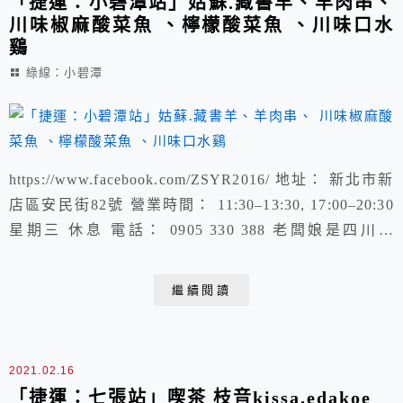
「捷運：小碧潭站」姑蘇.藏書羊、羊肉串、
川味椒麻酸菜魚 、檸檬酸菜魚 、川味口水
鷄
綠線：小碧潭
https://www.facebook.com/ZSYR2016/ 地址： 新北市新
店區安民街82號 營業時間： 11:30–13:30, 17:00–20:30
星期三 休息 電話： 0905 330 388 老闆娘是四川人
https://www.youtube.com/shorts/jmz_qLRgpN8 椒麻酸菜
魚 褲帶麵（純馬鈴薯做）超Q必點. 適合3~4人 夏天販
繼續閱讀
售。龜苓膏
2021.02.16
「捷運：七張站」喫茶 枝音kissa.edakoe