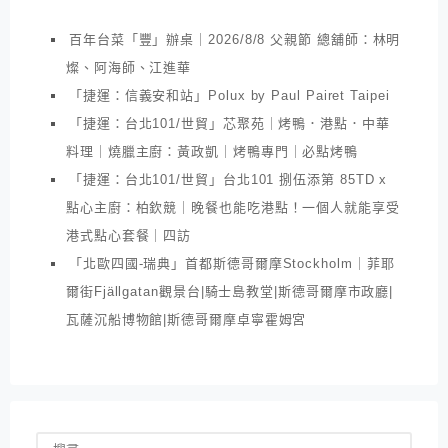
百年台菜「豐」辦桌｜2026/8/8 父親節 總舖師：林明
燦、阿海師、江進華
「捷運：信義安和站」Polux by Paul Pairet Taipei
「捷運：台北101/世貿」芯聚苑｜烤鴨．港點．中華
料理｜燒臘主廚：黃政凱｜烤鴨專門｜必點烤鴨
「捷運：台北101/世貿」台北101 捌伍添第 85TD x
點心主廚：柏欽競｜晚餐也能吃港點！一個人就能享受
港式點心套餐｜四訪
「北歐四國-瑞典」首都斯德哥爾摩Stockholm｜菲耶
爾街Fjällgatan觀景台|騎士島教堂|斯德哥爾摩市政廳|
瓦薩沉船博物館|斯德哥爾摩卓寧霍姆宮