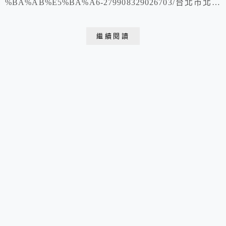
%BA%AB%E5%BA%A6-279908329026703/台北市北投
區珠海路38號 02 2898 6211營業時間：上午11:30 - 下午
2:30 、下午5:30 - 下午9:00
繼續閱讀