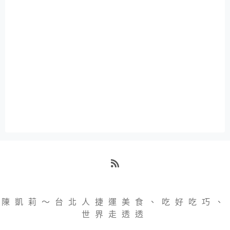
RSS
陳凱莉～台北人捷運美食、吃好吃巧、
世界走透透