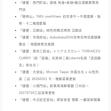
「捷運：西門町站」燒鳩 刺身•串燒•雞白湯關東煮西
門店
「陽明山」YMS onefifteen 初衣食午～午間套餐、咖
啡、十二晚間套餐
「捷運：公館站」純吃肉韓式烤肉 公館店
「捷運：市政府站」dubudubu2026豆咘豆咘豆腐鍋專
賣店 ｜現磨現煮豆腐鍋
「捷運：南京三民站」トリアエズカレー TORIAEZU
CURRY（前「高雄」米其林二星Liberté名廚「武田健
志」來台北 ）
「捷運：大安站」Miznon Taipei 米諾台北 x 以色列
菜 二訪 20260201 午、晚餐菜單更新
「捷運：小南門站」新東南海鮮餐廳 汀州店～
20270718三訪菜單更新
「捷運：中正紀念堂站」郝家食堂 簡餐 ～搬家新開幕