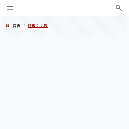
menu
陳凱莉～台北人捷運美食、吃好吃
巧、世界走透透
首頁
紅線：北投
/
紅線：北投