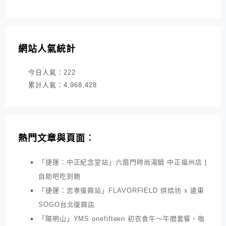
網站人氣統計
今日人氣：
222
累計人氣：
4,968,428
熱門文章與頁面︰
「捷運：中正紀念堂站」六扇門時尚湯鍋 中正福州店 |
自助吧吃到飽
「捷運：忠孝復興站」FLAVORFIELD 烘焙坊 x 遠東
SOGO台北復興店
「陽明山」YMS onefifteen 初衣食午～午間套餐、咖