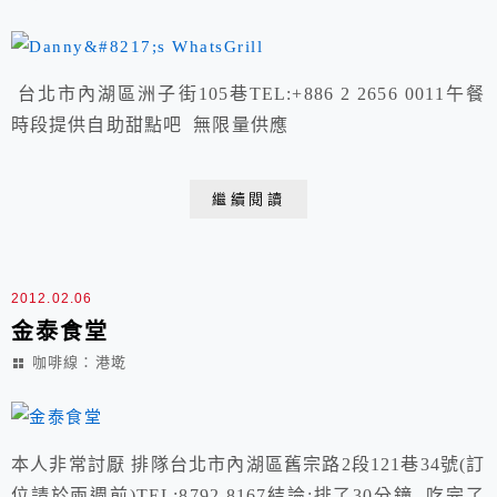
台北市內湖區洲子街105巷TEL:+886 2 2656 0011午餐
時段提供自助甜點吧 無限量供應
繼續閱讀
2012.02.06
金泰食堂
咖啡線：港墘
本人非常討厭 排隊台北市內湖區舊宗路2段121巷34號(訂
位請於兩週前)TEL:8792-8167結論:排了30分鐘 吃完了