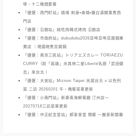
啡、十二晚間套餐
「捷運：西門町站」燒鳩 刺身•串燒•雞白湯關東煮西
門店
「捷運：公館站」純吃肉韓式烤肉 公館店
「捷運：市政府站」dubudubu2026豆咘豆咘豆腐鍋專
賣店 ｜現磨現煮豆腐鍋
「捷運：南京三民站」トリアエズカレー TORIAEZU
CURRY（前「高雄」米其林二星Liberté名廚「武田健
志」來台北 ）
「捷運：大安站」Miznon Taipei 米諾台北 x 以色列
菜 二訪 20260201 午、晚餐菜單更新
「捷運：小南門站」新東南海鮮餐廳 汀州店～
20270718三訪菜單更新
「捷運：中正紀念堂站」郝家食堂 簡餐 ～搬家新開幕