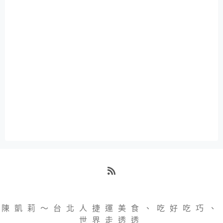
RSS
陳凱莉～台北人捷運美食、吃好吃巧、
世界走透透