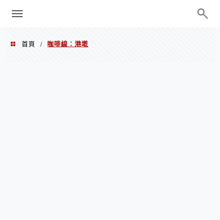
menu
陳凱莉～台北人捷運美食、吃好吃
巧、世界走透透
首頁
咖啡線：港墘
/
咖啡線：港墘