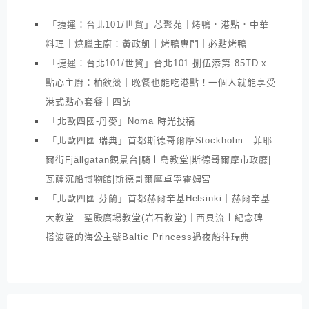
「捷運：台北101/世貿」芯聚苑｜烤鴨．港點．中華
料理｜燒臘主廚：黃政凱｜烤鴨專門｜必點烤鴨
「捷運：台北101/世貿」台北101 捌伍添第 85TD x
點心主廚：柏欽競｜晚餐也能吃港點！一個人就能享受
港式點心套餐｜四訪
「北歐四國-丹麥」Noma 時光投稿
「北歐四國-瑞典」首都斯德哥爾摩Stockholm｜菲耶
爾街Fjällgatan觀景台|騎士島教堂|斯德哥爾摩市政廳|
瓦薩沉船博物館|斯德哥爾摩卓寧霍姆宮
「北歐四國-芬蘭」首都赫爾辛基Helsinki｜赫爾辛基
大教堂｜聖殿廣場教堂(岩石教堂)｜西貝流士紀念碑｜
搭波羅的海公主號Baltic Princess過夜船往瑞典