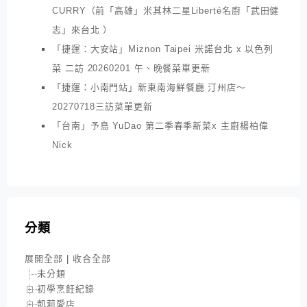
CURRY（前「高雄」米其林二星Liberté名廚「武田健
志」來台北 ）
「捷運：大安站」Miznon Taipei 米諾台北 x 以色列
菜 二訪 20260201 午、晚餐菜單更新
「捷運：小南門站」新東南海鮮餐廳 汀州店～
20270718三訪菜單更新
「台南」予島 YuDao 第二季春季新菜x 主廚楊柏偉
Nick
分類
展開全部
|
收合全部
未分類
初學烹飪紀錄
凱莉愛店