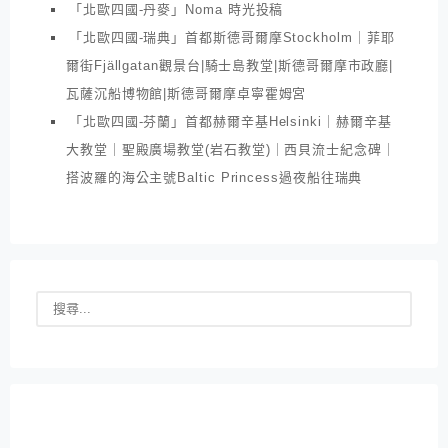
「北歐四國-丹麥」Noma 時光投稿
「北歐四國-瑞典」首都斯德哥爾摩Stockholm｜菲耶
爾街Fjällgatan觀景台|騎士島教堂|斯德哥爾摩市政廳|
瓦薩沉船博物館|斯德哥爾摩卓寧霍姆宮
「北歐四國-芬蘭」首都赫爾辛基Helsinki｜赫爾辛基
大教堂｜聖殿廣場教堂(岩石教堂)｜西貝流士紀念碑｜
搭波羅的海公主號Baltic Princess過夜船往瑞典