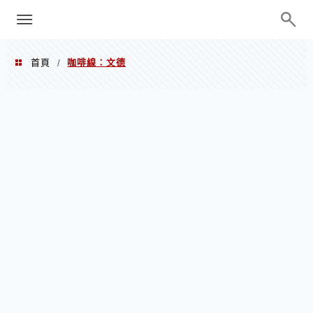
menu
陳凱莉～台北人捷運美食、吃好吃
巧、世界走透透
首頁
咖啡線：文德
/
咖啡線：文德