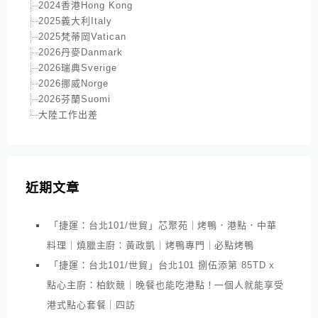
2024香港Hong Kong
2025義大利Italy
2025梵蒂岡Vatican
2026丹麥Danmark
2026瑞典Sverige
2026挪威Norge
2026芬蘭Suomi
大陸工作出差
近期文章
「捷運：台北101/世貿」芯聚苑｜烤鴨．港點．中華
料理｜燒臘主廚：黃政凱｜烤鴨專門｜必點烤鴨
「捷運：台北101/世貿」台北101 捌伍添第 85TD x
點心主廚：柏欽競｜晚餐也能吃港點！一個人就能享受
港式點心套餐｜四訪