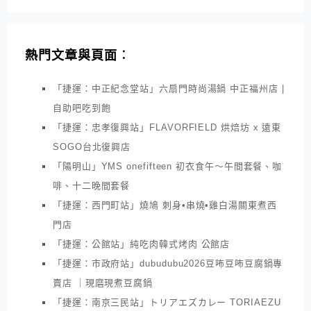
熱門文章與頁面︰
「捷運：中正紀念堂站」六扇門時尚湯鍋 中正福州店 |
自助吧吃到飽
「捷運：忠孝復興站」FLAVORFIELD 烘焙坊 x 遠東
SOGO台北復興店
「陽明山」YMS onefifteen 初衣食午～午間套餐、咖
啡、十二晚間套餐
「捷運：西門町站」燒鳩 刺身•串燒•雞白湯關東煮西
門店
「捷運：公館站」純吃肉韓式烤肉 公館店
「捷運：市政府站」dubudubu2026豆咘豆咘豆腐鍋專
賣店 ｜現磨現煮豆腐鍋
「捷運：南京三民站」トリアエズカレー TORIAEZU