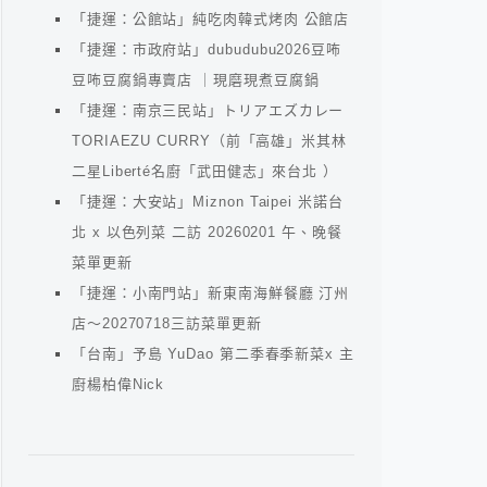
「捷運：公館站」純吃肉韓式烤肉 公館店
「捷運：市政府站」dubudubu2026豆咘
豆咘豆腐鍋專賣店 ｜現磨現煮豆腐鍋
「捷運：南京三民站」トリアエズカレー
TORIAEZU CURRY（前「高雄」米其林
二星Liberté名廚「武田健志」來台北 ）
「捷運：大安站」Miznon Taipei 米諾台
北 x 以色列菜 二訪 20260201 午、晚餐
菜單更新
「捷運：小南門站」新東南海鮮餐廳 汀州
店～20270718三訪菜單更新
「台南」予島 YuDao 第二季春季新菜x 主
廚楊柏偉Nick