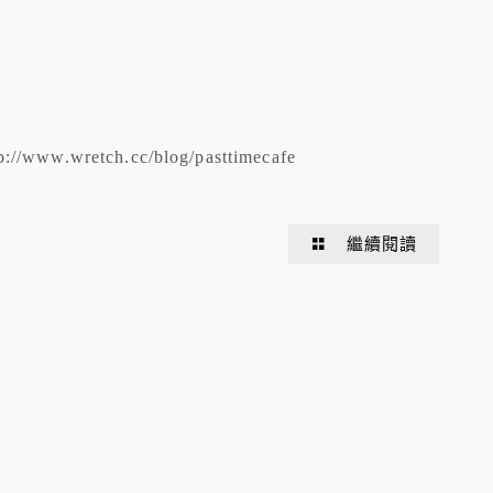
w.wretch.cc/blog/pasttimecafe
繼續閱讀