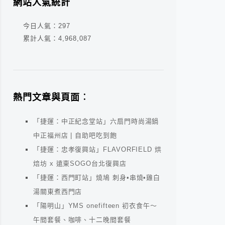
網站人氣統計
今日人氣：
297
累計人氣：
4,968,087
熱門文章與頁面︰
「捷運：中正紀念堂站」六扇門時尚湯鍋
中正福州店 | 自助吧吃到飽
「捷運：忠孝復興站」FLAVORFIELD 烘
焙坊 x 遠東SOGO台北復興店
「捷運：西門町站」燒鳩 刺身•串燒•雞白
湯關東煮西門店
「陽明山」YMS onefifteen 初衣食午～
午間套餐、咖啡、十二晚間套餐