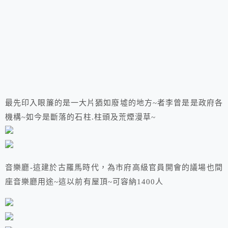
最先印入眼簾的是一大片猶如廢墟的地方~者李曾是是政府各
機構~如今是斷落的石柱.柱頭及荒煙漫草~
音樂廳-這建於古羅馬時代，為市府高級官員開會的議場也間
座音樂廳用途~這以前有屋頂~可容納1400人