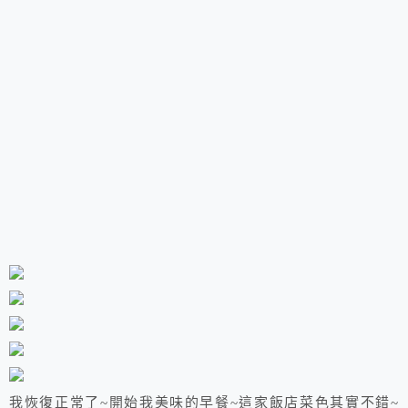
我恢復正常了~開始我美味的早餐~這家飯店菜色其實不錯~