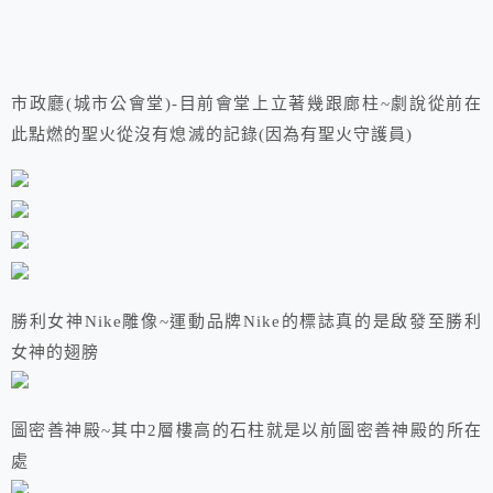
市政廳(城市公會堂)-目前會堂上立著幾跟廊柱~劇說從前在
此點燃的聖火從沒有熄滅的記錄(因為有聖火守護員)
勝利女神Nike雕像~運動品牌Nike的標誌真的是啟發至勝利
女神的翅膀
圖密善神殿~其中2層樓高的石柱就是以前圖密善神殿的所在
處