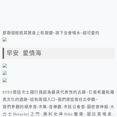
那兩個娃娃其實身上有按鍵~按下去會噴水~超可愛的
早安 愛情海
EFES是這次土國行我認為最具代表性的古蹟~它是希臘和羅
馬文化的遺跡~這有兩個入口~我們是從南往北參觀~
我們參觀的順序是:市集-音樂廳-市民公會堂-圖密善神殿-大
力士Heracles之門-勝利女神Nike雕像-圖拉真噴泉-