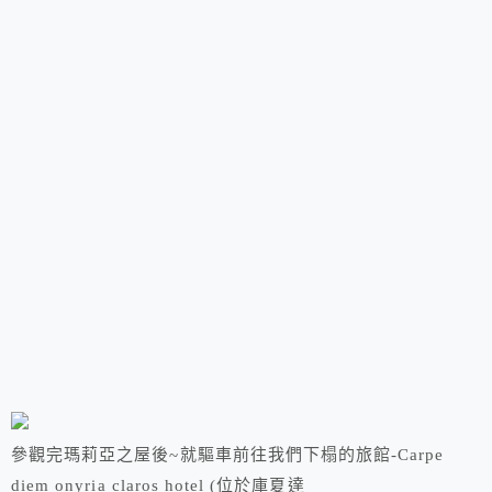
參觀完瑪莉亞之屋後~就驅車前往我們下榻的旅館-Carpe
diem onyria claros hotel (位於庫夏達