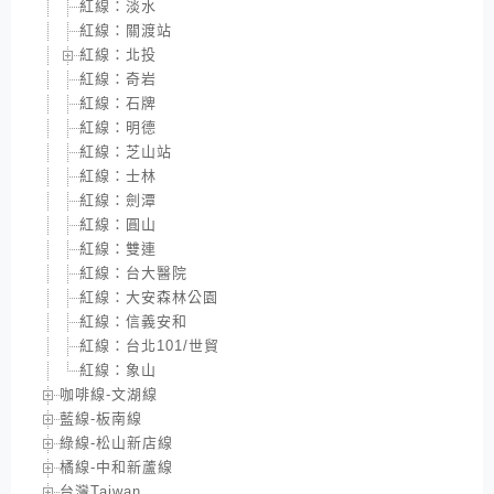
紅線：淡水
紅線：關渡站
紅線：北投
紅線：奇岩
紅線：石牌
紅線：明德
紅線：芝山站
紅線：士林
紅線：劍潭
紅線：圓山
紅線：雙連
紅線：台大醫院
紅線：大安森林公園
紅線：信義安和
紅線：台北101/世貿
紅線：象山
咖啡線-文湖線
藍線-板南線
綠線-松山新店線
橘線-中和新蘆線
台灣Taiwan