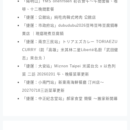
「陽明山」YMS onefifteen 初衣食午～午間套餐、咖
啡、十二晚間套餐
「捷運：公館站」純吃肉韓式烤肉 公館店
「捷運：市政府站」dubudubu2026豆咘豆咘豆腐鍋專
賣店 ｜現磨現煮豆腐鍋
「捷運：南京三民站」トリアエズカレー TORIAEZU
CURRY（前「高雄」米其林二星Liberté名廚「武田健
志」來台北 ）
「捷運：大安站」Miznon Taipei 米諾台北 x 以色列
菜 二訪 20260201 午、晚餐菜單更新
「捷運：小南門站」新東南海鮮餐廳 汀州店～
20270718三訪菜單更新
「捷運：中正紀念堂站」郝家食堂 簡餐 ～搬家新開幕