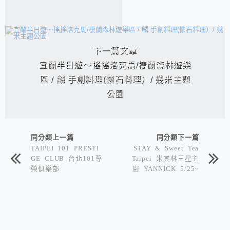
下一篇文章
宜蘭半日遊～搖搖洛克馬/棲蘭森林遊樂
區 / 麟 手創料理(懷石料理）/ 幾米主題
公園
同分類上一篇
同分類下一篇
TAIPEI 101 PRESTI
STAY & Sweet Tea
GE CLUB 台北101尊
Taipei 米其林三星主
榮俱樂部
廚 YANNICK 5/25~
5/27訪台