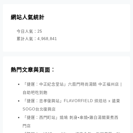
網站人氣統計
今日人氣：
25
累計人氣：
4,968,841
熱門文章與頁面︰
「捷運：中正紀念堂站」六扇門時尚湯鍋 中正福州店 |
自助吧吃到飽
「捷運：忠孝復興站」FLAVORFIELD 烘焙坊 x 遠東
SOGO台北復興店
「捷運：西門町站」燒鳩 刺身•串燒•雞白湯關東煮西
門店