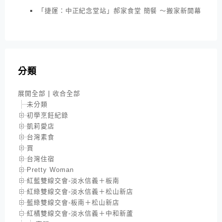
「捷運：中正紀念堂站」郝家食堂 簡餐 ～搬家新開幕
分類
展開全部
|
收合全部
未分類
初學烹飪紀錄
凱莉愛店
台灣素食
買
台灣住宿
Pretty Woman
紅藍雙線交會-淡水信義＋板南
紅綠雙線交會-淡水信義＋松山新店
藍綠雙線交會-板南＋松山新店
紅橘雙線交會-淡水信義＋中和新蘆