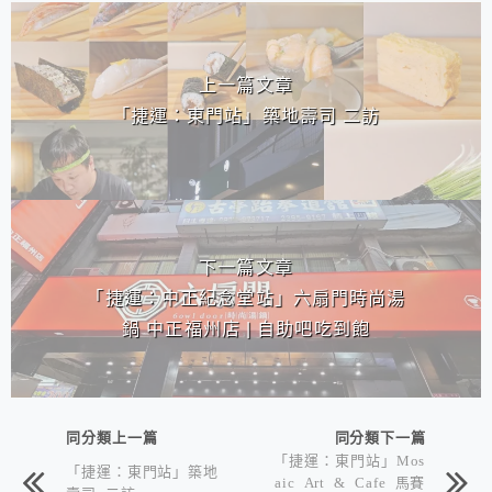
相連文章
上一篇文章
「捷運：東門站」築地壽司 二訪
下一篇文章
「捷運：中正紀念堂站」六扇門時尚湯
鍋 中正福州店 | 自助吧吃到飽
同分類上一篇
同分類下一篇
「捷運：東門站」Mos
「捷運：東門站」築地
aic Art & Cafe 馬賽