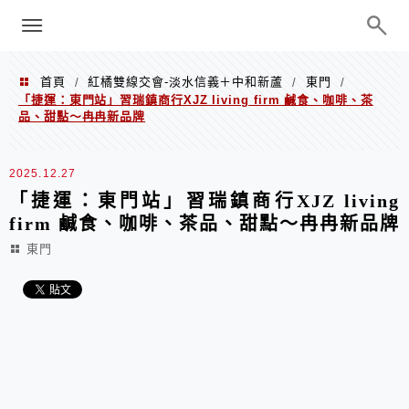
menu
陳凱莉～台北人捷運美食、吃好吃
巧、世界走透透
首頁
紅橘雙線交會-淡水信義＋中和新蘆
東門
/
/
/
「捷運：東門站」習瑞鎮商行XJZ living firm 鹹食、咖啡、茶
品、甜點～冉冉新品牌
2025.12.27
「捷運：東門站」習瑞鎮商行XJZ living
firm 鹹食、咖啡、茶品、甜點～冉冉新品牌
東門