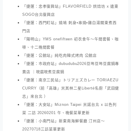
「捷運：忠孝復興站」FLAVORFIELD 烘焙坊 x 遠東
SOGO台北復興店
「捷運：西門町站」燒鳩 刺身•串燒•雞白湯關東煮西
門店
「陽明山」YMS onefifteen 初衣食午～午間套餐、咖
啡、十二晚間套餐
「捷運：公館站」純吃肉韓式烤肉 公館店
「捷運：市政府站」dubudubu2026豆咘豆咘豆腐鍋專
賣店 ｜現磨現煮豆腐鍋
「捷運：南京三民站」トリアエズカレー TORIAEZU
CURRY（前「高雄」米其林二星Liberté名廚「武田健
志」來台北 ）
「捷運：大安站」Miznon Taipei 米諾台北 x 以色列
菜 二訪 20260201 午、晚餐菜單更新
「捷運：小南門站」新東南海鮮餐廳 汀州店～
20270718三訪菜單更新