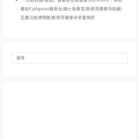
「北歐四國-瑞典」首都斯德哥爾摩Stockholm｜菲耶
爾街Fjällgatan觀景台|騎士島教堂|斯德哥爾摩市政廳|
瓦薩沉船博物館|斯德哥爾摩卓寧霍姆宮