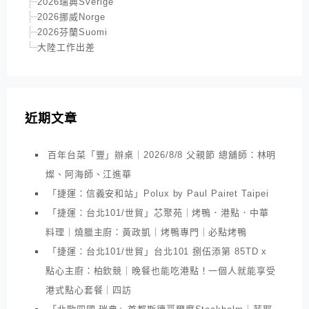
2026瑞典Sverige
2026挪威Norge
2026芬蘭Suomi
大陸工作出差
近期文章
百年台菜「豐」辦桌｜2026/8/8 父親節 總舖師：林明
燦、阿海師、江進華
「捷運：信義安和站」Polux by Paul Pairet Taipei
「捷運：台北101/世貿」芯聚苑｜烤鴨．港點．中華
料理｜燒臘主廚：黃政凱｜烤鴨專門｜必點烤鴨
「捷運：台北101/世貿」台北101 捌伍添第 85TD x
點心主廚：柏欽競｜晚餐也能吃港點！一個人就能享受
港式點心套餐｜四訪