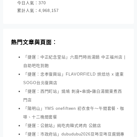
今日人氣：
370
累計人氣：
4,968,157
熱門文章與頁面︰
「捷運：中正紀念堂站」六扇門時尚湯鍋 中正福州店 |
自助吧吃到飽
「捷運：忠孝復興站」FLAVORFIELD 烘焙坊 x 遠東
SOGO台北復興店
「捷運：西門町站」燒鳩 刺身•串燒•雞白湯關東煮西
門店
「陽明山」YMS onefifteen 初衣食午～午間套餐、咖
啡、十二晚間套餐
「捷運：公館站」純吃肉韓式烤肉 公館店
「捷運：市政府站」dubudubu2026豆咘豆咘豆腐鍋專