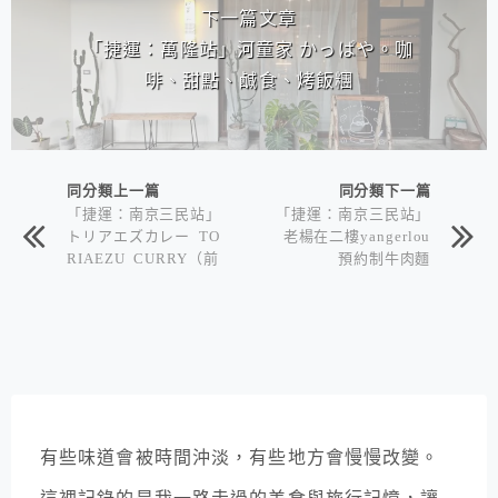
下一篇文章
「捷運：萬隆站」河童家 かっぱや。咖
啡、甜點、鹹食、烤飯糰
同分類上一篇
同分類下一篇
「捷運：南京三民站」
「捷運：南京三民站」
トリアエズカレー TO
老楊在二樓yangerlou
RIAEZU CURRY（前
預約制牛肉麵
「高雄」米其林二星Li
berté名廚「武田健
志」來台北 ）
有些味道會被時間沖淡，有些地方會慢慢改變。