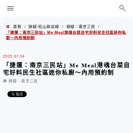
menu
陳凱莉～台北人捷運美食、吃好吃
巧、世界走透透
首頁
綠線-松山新店線
綠線：南京三民
/
/
/
「捷運：南京三民站」Me Meal港魂台菜自宅好料民生社區迷你私
廚～內用預約制
2025.07.04
「捷運：南京三民站」Me Meal港魂台菜自
宅好料民生社區迷你私廚～內用預約制
綠線：南京三民