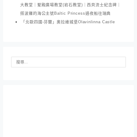
大教堂｜聖殿廣場教堂(岩石教堂)｜西貝流士紀念碑｜
搭波羅的海公主號Baltic Princess過夜船往瑞典
「北歐四國-芬蘭」奧拉維城堡Olavinlinna Castle