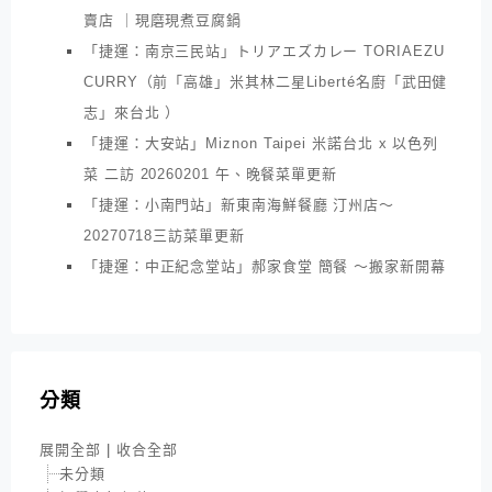
賣店 ｜現磨現煮豆腐鍋
「捷運：南京三民站」トリアエズカレー TORIAEZU
CURRY（前「高雄」米其林二星Liberté名廚「武田健
志」來台北 ）
「捷運：大安站」Miznon Taipei 米諾台北 x 以色列
菜 二訪 20260201 午、晚餐菜單更新
「捷運：小南門站」新東南海鮮餐廳 汀州店～
20270718三訪菜單更新
「捷運：中正紀念堂站」郝家食堂 簡餐 ～搬家新開幕
分類
展開全部
|
收合全部
未分類