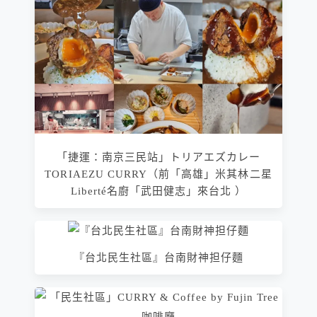
「捷運：南京三民站」トリアエズカレー
TORIAEZU CURRY（前「高雄」米其林二星
Liberté名廚「武田健志」來台北 ）
『台北民生社區』台南財神担仔麵