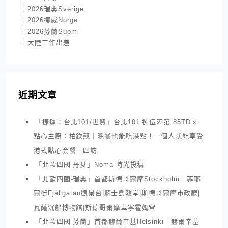
2026瑞典Sverige
2026挪威Norge
2026芬蘭Suomi
大陸工作出差
近期文章
「捷運：台北101/世貿」台北101 捌伍添第 85TD x
點心主廚：柏欽競｜晚餐也能吃港點！一個人就能享受
港式點心套餐｜四訪
「北歐四國-丹麥」Noma 時光投稿
「北歐四國-瑞典」首都斯德哥爾摩Stockholm｜菲耶
爾街Fjällgatan觀景台|騎士島教堂|斯德哥爾摩市政廳|
瓦薩沉船博物館|斯德哥爾摩卓寧霍姆宮
「北歐四國-芬蘭」首都赫爾辛基Helsinki｜赫爾辛基