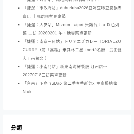
「捷運：市政府站」dubudubu2026豆咘豆咘豆腐鍋專
賣店 ｜現磨現煮豆腐鍋
「捷運：大安站」Miznon Taipei 米諾台北 x 以色列
菜 二訪 20260201 午、晚餐菜單更新
「捷運：南京三民站」トリアエズカレー TORIAEZU
CURRY（前「高雄」米其林二星Liberté名廚「武田健
志」來台北 ）
「捷運：小南門站」新東南海鮮餐廳 汀州店～
20270718三訪菜單更新
「台南」予島 YuDao 第二季春季新菜x 主廚楊柏偉
Nick
分類