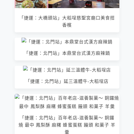
「捷運：大橋頭站」大稻埕慈聖宮廟口美食搭
香檳
「捷運：北門站」本鼎堂台式漢方麻辣鍋
「捷運：北門站」延三溫體牛-大稻埕店
「捷運：北門站」百年老店-滋養製菓～ 銅鑼
燒 最中 鳳梨酥 麻糬 蜂蜜蛋糕 饅頭 和菓子 羊
羹