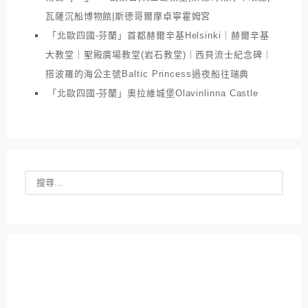
瓦薩沉船博物館|斯德哥爾摩卓寧霍姆宮
「北歐四國-芬蘭」首都赫爾辛基Helsinki｜赫爾辛基
大教堂｜聖殿廣場教堂(岩石教堂)｜西貝流士紀念碑｜
搭波羅的海公主號Baltic Princess過夜船往瑞典
「北歐四國-芬蘭」奧拉維城堡Olavinlinna Castle