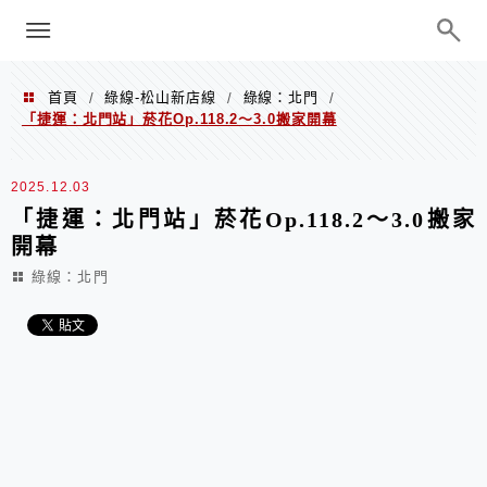
menu
陳凱莉～台北人捷運美食、吃好吃
巧、世界走透透
首頁
綠線-松山新店線
綠線：北門
/
/
/
「捷運：北門站」菸花Op.118.2～3.0搬家開幕
2025.12.03
「捷運：北門站」菸花Op.118.2～3.0搬家
開幕
綠線：北門