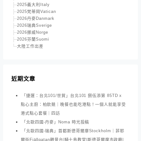
2025義大利Italy
2025梵蒂岡Vatican
2026丹麥Danmark
2026瑞典Sverige
2026挪威Norge
2026芬蘭Suomi
大陸工作出差
近期文章
「捷運：台北101/世貿」台北101 捌伍添第 85TD x
點心主廚：柏欽競｜晚餐也能吃港點！一個人就能享受
港式點心套餐｜四訪
「北歐四國-丹麥」Noma 時光投稿
「北歐四國-瑞典」首都斯德哥爾摩Stockholm｜菲耶
爾街Fjällgatan觀景台|騎士島教堂|斯德哥爾摩市政廳|