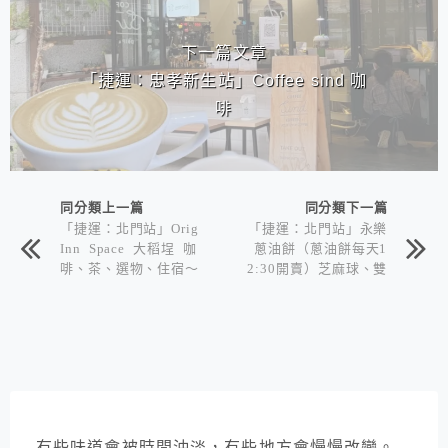
下一篇文章
「捷運：忠孝新生站」Coffee sind 咖
啡
同分類上一篇
同分類下一篇
「捷運：北門站」Orig
「捷運：北門站」永樂
Inn Space 大稻埕 咖
蔥油餅（蔥油餅每天1
啡、茶、選物、住宿～
2:30開賣）芝麻球、雙
2015年開幕
胞胎、甜甜圈、芋頭
餅、酸菜包、咖哩包
有些味道會被時間沖淡，有些地方會慢慢改變。