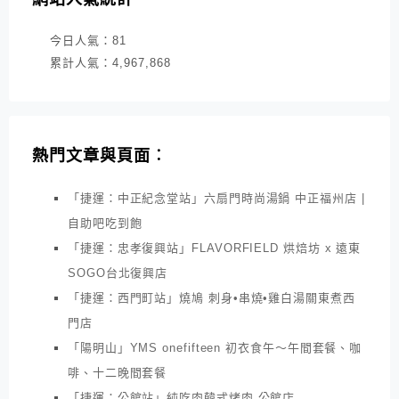
今日人氣：
81
累計人氣：
4,967,868
熱門文章與頁面︰
「捷運：中正紀念堂站」六扇門時尚湯鍋 中正福州店 |
自助吧吃到飽
「捷運：忠孝復興站」FLAVORFIELD 烘焙坊 x 遠東
SOGO台北復興店
「捷運：西門町站」燒鳩 刺身•串燒•雞白湯關東煮西
門店
「陽明山」YMS onefifteen 初衣食午～午間套餐、咖
啡、十二晚間套餐
「捷運：公館站」純吃肉韓式烤肉 公館店