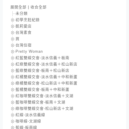
展開全部
|
收合全部
未分類
初學烹飪紀錄
凱莉愛店
台灣素食
買
台灣住宿
Pretty Woman
紅藍雙線交會-淡水信義＋板南
紅綠雙線交會-淡水信義＋松山新店
藍綠雙線交會-板南＋松山新店
紅橘雙線交會-淡水信義＋中和新蘆
綠橘雙線交會-松山新店＋中和新蘆
藍橘雙線交會-板南＋中和新蘆
紅咖啡雙線交會-淡水信義＋文湖
藍咖啡雙線交會-板南＋文湖
綠咖啡雙線交會-松山新店＋文湖
紅線-淡水信義線
咖啡線-文湖線
藍線-板南線